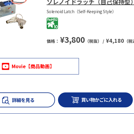
ソレノイドラッチ（自己保持型
Solenoid Latch（Self-Keeping Style）
¥
3,800
¥
4,180
価格：
（税抜） /
（税
Movie【商品動画】