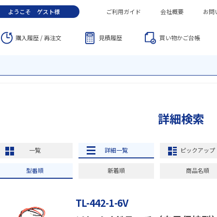
ようこそ
ゲスト
様
ご利用ガイド
会社概要
お問
購入履歴 / 再注文
見積履歴
買い物かご
台帳
詳細検索
一覧
詳細一覧
ピックアップ
型番順
新着順
商品名順
TL-442-1-6V