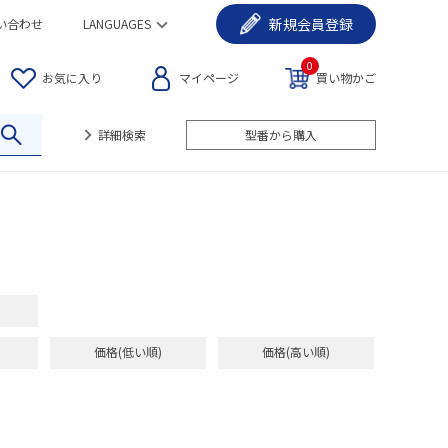
新規
会員登録
い合わせ
LANGUAGES
0
お気に入り
マイページ
買い物かご
詳細検索
型番から購入
価格(低い順)
価格(高い順)