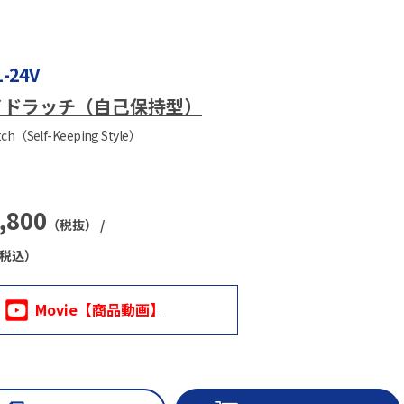
1-24V
イドラッチ（自己保持型）
tch（Self-Keeping Style）
,800
（税抜） /
税込）
Movie【商品動画】