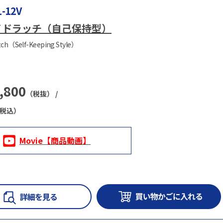
1-12V
イドラッチ（自己保持型）
tch（Self-Keeping Style）
,800
（税抜） /
税込）
Movie【商品動画】