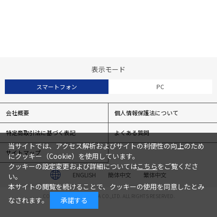
表示モード
スマートフォン
PC
会社概要
個人情報保護法について
特定商取引法に基づく表記
よくある質問
当サイトでは、アクセス解析およびサイトの利便性の向上のため
サイトマップ
にクッキー（Cookie）を使用しています。
クッキーの設定変更および詳細については
こちら
をご覧くださ
ENGLISH
簡体中文
繁体中文
い。
本サイトの閲覧を続けることで、クッキーの使用を同意したとみ
COPYRIGHT© TOCHIGIYA CO.,LTD. ALL RIGHTS RESERVED.
なされます。
承諾する