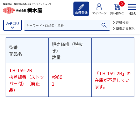
0
機構部品・機械部品の栃木屋オンラインショップ
会員登録
マイページ
買い物かご
MENU
詳細検索
カテゴリ
型番から購入
販売価格（税抜
型番
き）
商品名
数量
TH-159-2R
「TH-159-2R」の
960
抜差蝶番（ストッ
¥
在庫が不足してい
パー付）（廃止
1
ます。
品）