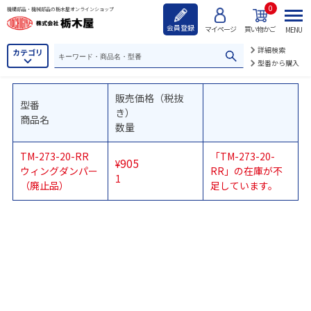
0
機構部品・機械部品の栃木屋オンラインショップ
会員登録
マイページ
買い物かご
MENU
詳細検索
カテゴリ
型番から購入
販売価格（税抜
型番
き）
商品名
数量
TM-273-20-RR
「TM-273-20-
905
¥
ウィングダンパー
RR」の在庫が不
1
（廃止品）
足しています。