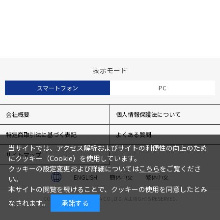
表示モード
スマートフォン
PC
会社概要
個人情報保護法について
特定商取引法に基づく表記
よくある質問
当サイトでは、アクセス解析およびサイトの利便性の向上のため
サイトマップ
にクッキー（Cookie）を使用しています。
クッキーの設定変更および詳細については
こちら
をご覧くださ
ENGLISH
簡体中文
繁体中文
い。
本サイトの閲覧を続けることで、クッキーの使用を同意したとみ
COPYRIGHT© TOCHIGIYA CO.,LTD. ALL RIGHTS RESERVED.
なされます。
承諾する