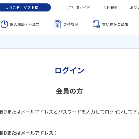
ようこそ
ゲスト
様
ご利用ガイド
会社概要
お問
購入履歴 / 再注文
見積履歴
買い物かご
台帳
ログイン
会員の方
様IDまたはメールアドレス
と
パスワード
を入力してログインして下
様IDまたはメールアドレス：