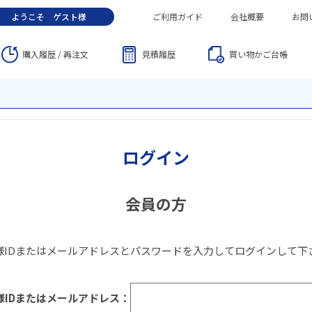
ようこそ
ゲスト
様
ご利用ガイド
会社概要
お問
購入履歴 / 再注文
見積履歴
買い物かご
台帳
ログイン
会員の方
様IDまたはメールアドレス
と
パスワード
を入力してログインして下
様IDまたはメールアドレス：