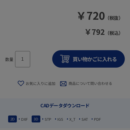
￥
720
（税抜）
￥
792
（税込）
数量
CADデータダウンロード
2D
3D
DXF
STP
IGS
X_T
SAT
PDF