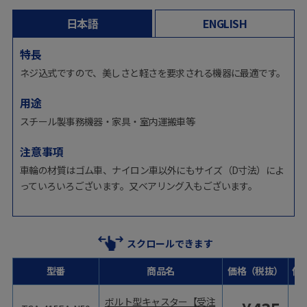
日本語
ENGLISH
特長
ネジ込式ですので、美しさと軽さを要求される機器に最適です。
用途
スチール製事務機器・家具・室内運搬車等
注意事項
車輪の材質はゴム車、ナイロン車以外にもサイズ（D寸法）によ
っていろいろございます。又ベアリング入もございます。
スクロールできます
型番
商品名
価格（税抜）
価
ボルト型キャスター【受注