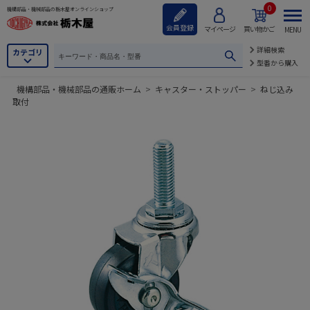
0
機構部品・機械部品の栃木屋オンラインショップ
会員登録
マイページ
買い物かご
MENU
詳細検索
カテゴリ
型番から購入
機構部品・機械部品の通販ホーム
>
キャスター・ストッパー
>
ねじ込み
取付