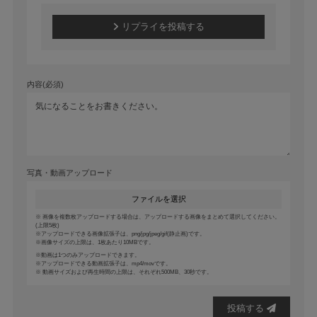
リプライを投稿する
内容(必須)
写真・動画アップロード
ファイルを選択
画像を複数枚アップロードする場合は、アップロードする画像をまとめて選択してください。
(上限5枚)
アップロードできる画像拡張子は、png/jpg/jpeg/gif(静止画)です。
画像サイズの上限は、1枚あたり10MBです。
動画は1つのみアップロードできます。
アップロードできる動画拡張子は、mp4/movです。
動画サイズおよび再生時間の上限は、それぞれ500MB、30秒です。
投稿する