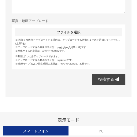
写真・動画アップロード
ファイルを選択
画像を複数枚アップロードする場合は、アップロードする画像をまとめて選択してください。
(上限5枚)
アップロードできる画像拡張子は、png/jpg/jpeg/gif(静止画)です。
画像サイズの上限は、1枚あたり10MBです。
動画は1つのみアップロードできます。
アップロードできる動画拡張子は、mp4/movです。
動画サイズおよび再生時間の上限は、それぞれ500MB、30秒です。
投稿する
表示モード
スマートフォン
PC