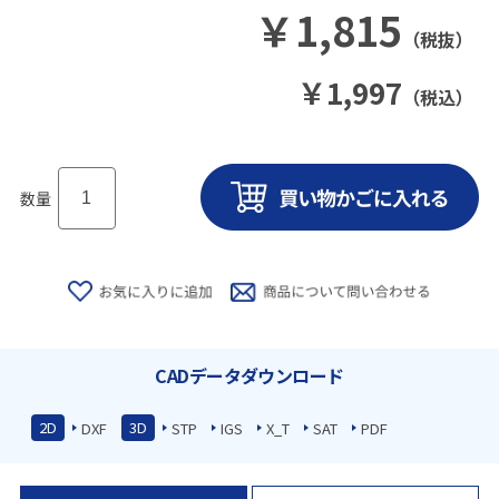
￥
1,815
（税抜）
￥
1,997
（税込）
数量
CADデータダウンロード
2D
3D
DXF
STP
IGS
X_T
SAT
PDF