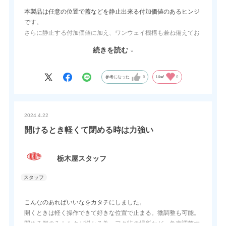
本製品は任意の位置で蓋などを静止出来る付加価値のあるヒンジ
です。
さらに静止する付加価値に加え、ワンウェイ機構も兼ね備えてお
り開方向のトルクを軽減でき、軽い力で持ち上げる事が出来ま
続きを読む
す。
注意点ですが、フリーストップヒンジはあくまで任意の位置で静
止です。
参考になった
0
Like!
0
任意の位置で固定では御座いません。
2024.4.22
開けるとき軽くて閉める時は力強い
栃木屋スタッフ
こんなのあればいいなをカタチにしました。
開くときは軽く操作できて好きな位置で止まる。微調整も可能。
閉める側のみトルクが掛かる為、フタ状の場所など、角度調整す