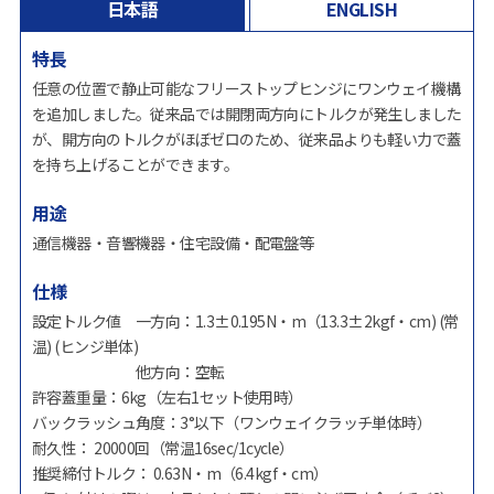
日本語
ENGLISH
特長
任意の位置で静止可能なフリーストップヒンジにワンウェイ機構
を追加しました。従来品では開閉両方向にトルクが発生しました
が、開方向のトルクがほぼゼロのため、従来品よりも軽い力で蓋
を持ち上げることができます。
用途
通信機器・音響機器・住宅設備・配電盤等
仕様
設定トルク値 一方向：1.3±0.195N・m（13.3±2kgf・cm) (常
温) (ヒンジ単体)
他方向：空転
許容蓋重量：6kg（左右1セット使用時）
バックラッシュ角度：3°以下（ワンウェイクラッチ単体時）
耐久性： 20000回（常温16sec/1cycle）
推奨締付トルク： 0.63N・m（6.4kgf・cm）