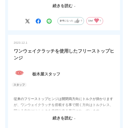
る場所などに使い易い商品です。
続きを読む
注意点としては片側バラでの販売はできません。
参考になった
0
Like!
0
2023.12.1
ワンウェイクラッチを使用したフリーストップヒ
ンジ
栃木屋スタッフ
従来のフリーストップヒンジは開閉両方向にトルクが掛かります
が、ワンウェイクラッチを搭載する事で開く方向はトルクレス、
閉じる方向にはトルクを発揮出来る商品になっています。
扉以外にもモニター等にも応用する事が出来ますので様々なシー
続きを読む
ンでお役に立てます。