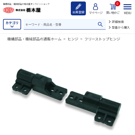
0
機構部品・機械部品の栃木屋オンラインショップ
会員登録
マイページ
買い物かご
MENU
詳細検索
カテゴリ
型番から購入
機構部品・機械部品の通販ホーム
>
ヒンジ
>
フリーストップヒンジ