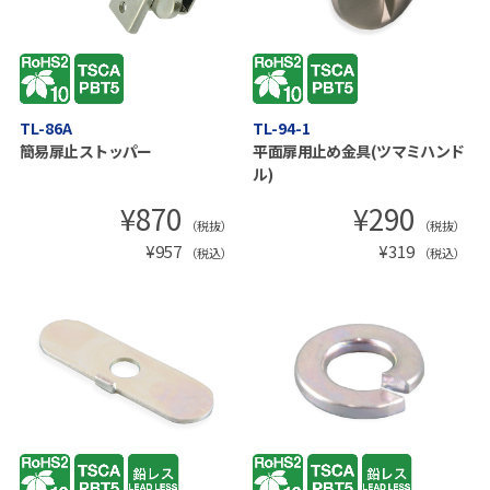
TL-86A
TL-94-1
簡易扉止ストッパー
平面扉用止め金具(ツマミハンド
ル)
¥
870
¥
290
（税抜）
（税抜）
¥
957
¥
319
（税込）
（税込）