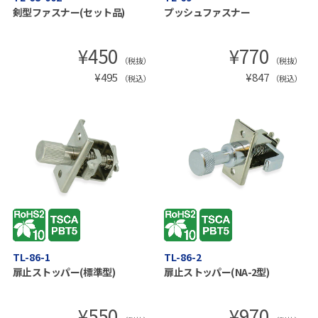
剣型ファスナー(セット品)
プッシュファスナー
¥
450
¥
770
（税抜）
（税抜）
¥
495
¥
847
（税込）
（税込）
TL-86-1
TL-86-2
扉止ストッパー(標準型)
扉止ストッパー(NA-2型)
¥
550
¥
970