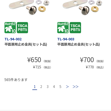
TL-94-002
TL-94-003
平面扉用止め金具(セット品)
平面扉用止め金具(セット品)
¥
650
¥
700
（税抜）
（税抜）
¥
715
¥
770
（税込）
（税込）
565
件あります
1
2
3
4
5
次
最後