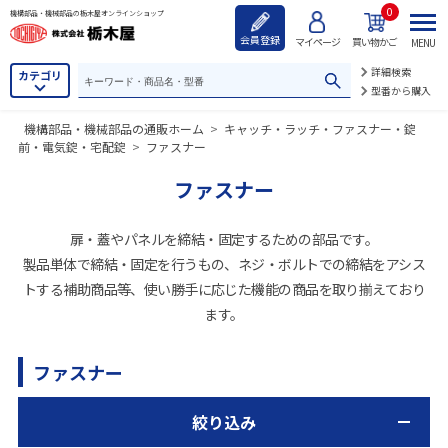
0
機構部品・機械部品の栃木屋オンラインショップ
会員登録
マイページ
買い物かご
MENU
詳細検索
カテゴリ
型番から購入
機構部品・機械部品の通販ホーム
>
キャッチ・ラッチ・ファスナー・錠
前・電気錠・宅配錠
>
ファスナー
ファスナー
扉・蓋やパネルを締結・固定するための部品です。
製品単体で締結・固定を行うもの、ネジ・ボルトでの締結をアシス
トする補助商品等、使い勝手に応じた機能の商品を取り揃えており
ます。
ファスナー
絞り込み