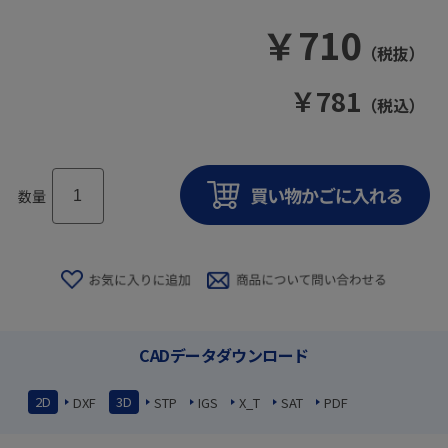
￥
710
（税抜）
￥
781
（税込）
数量
CADデータダウンロード
2D
3D
DXF
STP
IGS
X_T
SAT
PDF