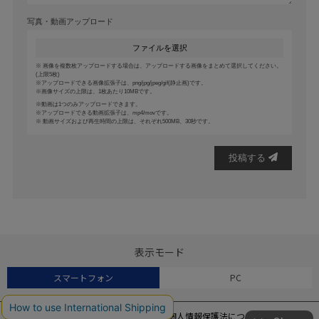
写真・動画アップロード
ファイルを選択
画像を複数枚アップロードする場合は、アップロードする画像をまとめて選択してください。
(上限5枚)
アップロードできる画像拡張子は、png/jpg/jpeg/gif(静止画)です。
画像サイズの上限は、1枚あたり10MBです。
動画は1つのみアップロードできます。
アップロードできる動画拡張子は、mp4/movです。
動画サイズおよび再生時間の上限は、それぞれ500MB、30秒です。
投稿する
表示モード
スマートフォン
PC
会社概要
個人情報保護法について