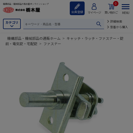
0
機構部品・機械部品の栃木屋オンラインショップ
会員登録
マイページ
買い物かご
MENU
詳細検索
カテゴリ
型番から購入
機構部品・機械部品の通販ホーム
>
キャッチ・ラッチ・ファスナー・錠
前・電気錠・宅配錠
>
ファスナー