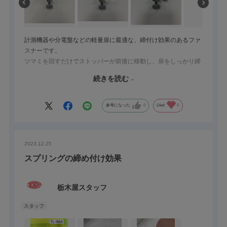
計測機器や分電盤などの軽量扉に最適な、締付け効果のあるファ
スナーです。
ツマミを回すだけでストッパーが前後に移動し、扉をしっかり締
め付けることで、使用中のしまりの甘さやガタツキを防止しま
続きを読む
す。
締め付け力は、ねじを回しての調整になりますので微調整が可能
です。
参考になった
0
Like!
0
図面にない注意事項として、カムは９０°位置よりもやや広角ま
で回ります。
2023.12.25
スプリングの締め付け効果
栃木屋スタッフ