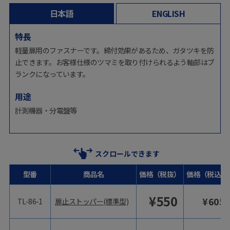
日本語
ENGLISH
特長
軽量扉用のファスナーです。締付効果があるため、ガタツキを防
止できます。お客様仕様のツマミを取り付けられるよう軸部はブ
ランクになっています。
用途
計測機器・分電盤等
スクロールできます
型番
商品名
価格（税抜）
価格（税込）
¥
550
¥
605
TL-86-1
扉止ストッパー(標準型)