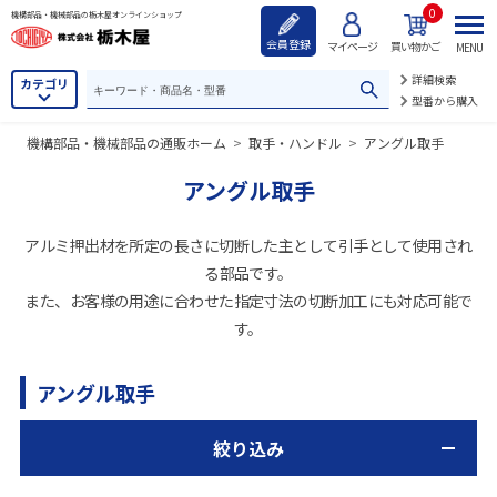
0
機構部品・機械部品の栃木屋オンラインショップ
会員登録
マイページ
買い物かご
MENU
詳細検索
カテゴリ
型番から購入
機構部品・機械部品の通販ホーム
>
取手・ハンドル
>
アングル取手
アングル取手
アルミ押出材を所定の長さに切断した主として引手として使用され
る部品です。
また、お客様の用途に合わせた指定寸法の切断加工にも対応可能で
す。
アングル取手
絞り込み