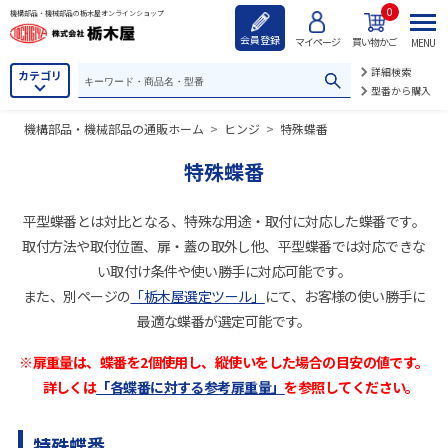
0
機構部品・機械部品の栃木屋オンラインショップ
会員登録
マイページ
買い物かご
MENU
詳細検索
カテゴリ
型番から購入
機構部品・機械部品の通販ホーム
>
ヒンジ
>
特殊蝶番
特殊蝶番
平型蝶番とは対比となる、特殊な用途・取付に対応した蝶番です。
取付方法や取付位置、扉・蓋の取外し他、平型蝶番では対応できな
い取付け条件や使い勝手に対応可能です。
また、別ページの
「栃木屋選定ツール」
にて、お客様の使い勝手に
最適な蝶番が選定可能です。
※扉重量は、蝶番を2個使用し、縦使いをした場合の目安の値です。
詳しくは
「各蝶番に対する参考扉重量」
を参照してください。
特殊蝶番