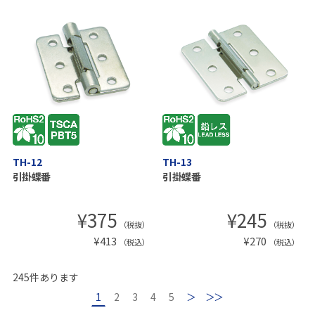
TH-12
TH-13
引掛蝶番
引掛蝶番
¥
375
¥
245
（税抜）
（税抜）
¥
413
¥
270
（税込）
（税込）
245
件あります
1
2
3
4
5
次
最後