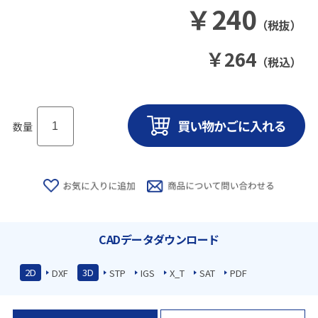
￥
240
（税抜）
￥
264
（税込）
数量
CADデータダウンロード
2D
3D
DXF
STP
IGS
X_T
SAT
PDF