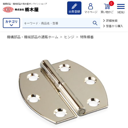
0
機構部品・機械部品の栃木屋オンラインショップ
会員登録
マイページ
買い物かご
MENU
詳細検索
カテゴリ
型番から購入
機構部品・機械部品の通販ホーム
>
ヒンジ
>
特殊蝶番