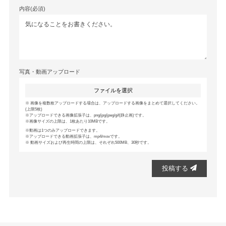
内容(必須)
写真・動画アップロード
ファイルを選択
画像を複数枚アップロードする場合は、アップロードする画像をまとめて選択してください。
(上限5枚)
アップロードできる画像拡張子は、png/jpg/jpeg/gif(静止画)です。
画像サイズの上限は、1枚あたり10MBです。
動画は1つのみアップロードできます。
アップロードできる動画拡張子は、mp4/movです。
動画サイズおよび再生時間の上限は、それぞれ500MB、30秒です。
投稿する