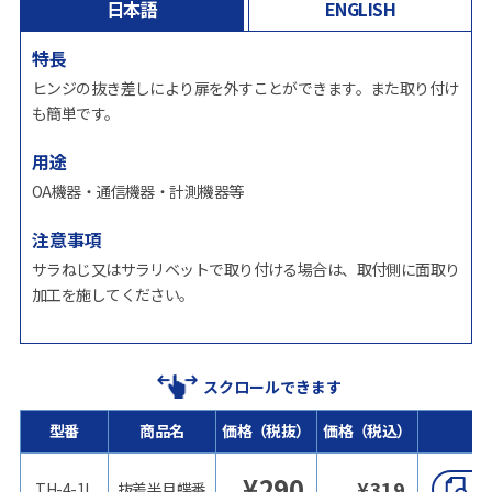
日本語
ENGLISH
特長
ヒンジの抜き差しにより扉を外すことができます。また取り付け
も簡単です。
用途
OA機器・通信機器・計測機器等
注意事項
サラねじ又はサラリベットで取り付ける場合は、取付側に面取り
加工を施してください。
スクロールできます
型番
商品名
価格（税抜）
価格（税込）
¥
290
¥
319
TH-4-1L
抜差半月蝶番