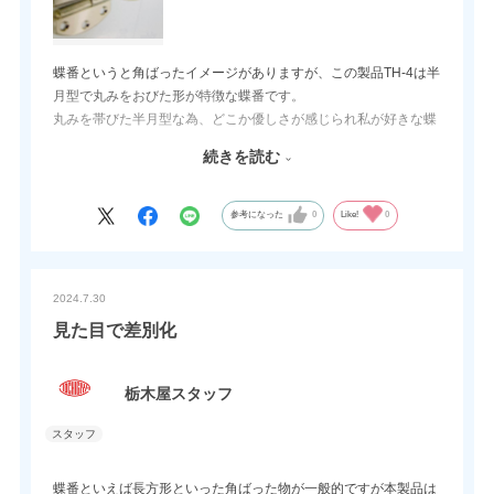
蝶番というと角ばったイメージがありますが、この製品TH-4は半
月型で丸みをおびた形が特徴な蝶番です。
丸みを帯びた半月型な為、どこか優しさが感じられ私が好きな蝶
番です。
続きを読む
半月型だけでなく、抜き差し機能もあり、左右も取り揃えてい
て、縦使い・横使い・も出来ます。
是非ご使用願います。
参考になった
0
Like!
0
2024.7.30
見た目で差別化
栃木屋スタッフ
蝶番といえば長方形といった角ばった物が一般的ですが本製品は