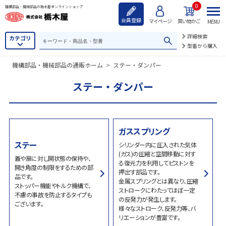
0
機構部品・機械部品の栃木屋オンラインショップ
会員登録
マイページ
買い物かご
MENU
詳細検索
カテゴリ
型番から購入
機構部品・機械部品の通販ホーム
>
ステー・ダンパー
ステー・ダンパー
ガススプリング
ステー
シリンダー内に圧入された気体
(ガス)の圧縮と空間移動に対す
蓋や扉に対し開状態の保持や、
る復元力を利用してピストンを
開き角度の制限をするための部
押出す部品です。
品です。
金属スプリングとは異なり、圧縮
ストッパー機能やトルク機構で、
ストロークにわたってほぼ一定
不慮の事故を防止するタイプも
の反発力が発生します。
ございます。
様々なストローク、反発力等、バ
リエーションが豊富です。