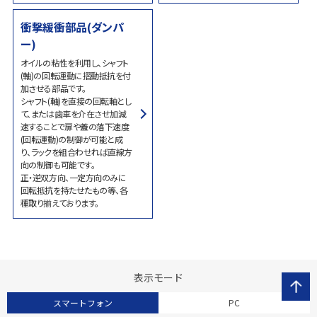
衝撃緩衝部品(ダンパ
ー)
オイルの粘性を利用し、シャフト
(軸)の回転運動に摺動抵抗を付
加させる部品です。
シャフト(軸)を直接の回転軸とし
て、または歯車を介在させ加減
速することで扉や蓋の落下速度
(回転運動)の制御が可能と成
り、ラックを組合わせれば直線方
向の制御も可能です。
正・逆双方向、一定方向のみに
回転抵抗を持たせたもの等、各
種取り揃えております。
表示モード
スマートフォン
PC