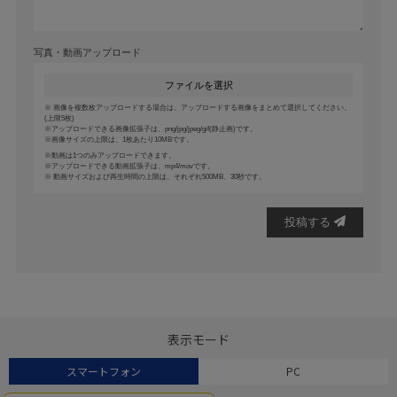
写真・動画アップロード
ファイルを選択
画像を複数枚アップロードする場合は、アップロードする画像をまとめて選択してください。
(上限5枚)
アップロードできる画像拡張子は、png/jpg/jpeg/gif(静止画)です。
画像サイズの上限は、1枚あたり10MBです。
動画は1つのみアップロードできます。
アップロードできる動画拡張子は、mp4/movです。
動画サイズおよび再生時間の上限は、それぞれ500MB、30秒です。
投稿する
表示モード
スマートフォン
PC