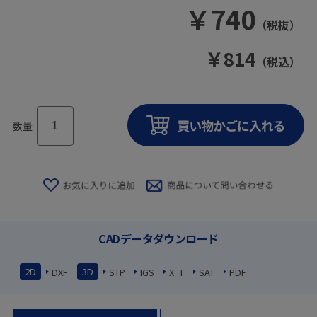
￥
740
（税抜）
￥
814
（税込）
数量
CADデータダウンロード
2D
3D
DXF
STP
IGS
X_T
SAT
PDF