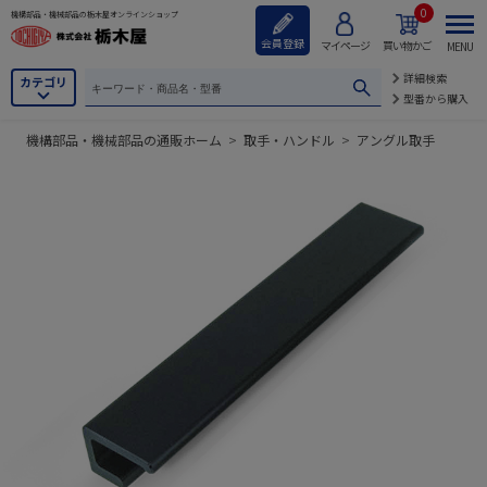
0
機構部品・機械部品の栃木屋オンラインショップ
会員登録
マイページ
買い物かご
MENU
詳細検索
カテゴリ
型番から購入
機構部品・機械部品の通販ホーム
>
取手・ハンドル
>
アングル取手