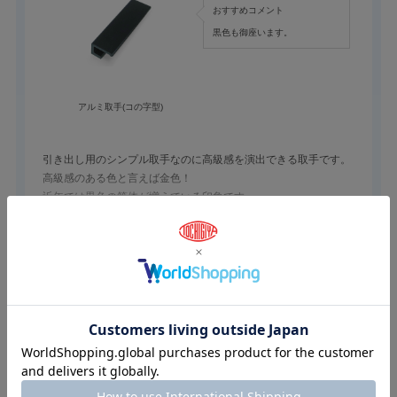
おすすめコメント
黒色も御座います。
アルミ取手(コの字型)
引き出し用のシンプル取手なのに高級感を演出できる取手です。
高級感のある色と言えば金色！
近年では黒色の筐体が増えている印象です。
高級感のある色組合せはズバリ【黒色＋金色】！是非検討下さ
続きを読む
い。
参考になった
0
Like!
0
2024.1.25
汎用性があり軽量で目立つ引き出し用アルミ取手