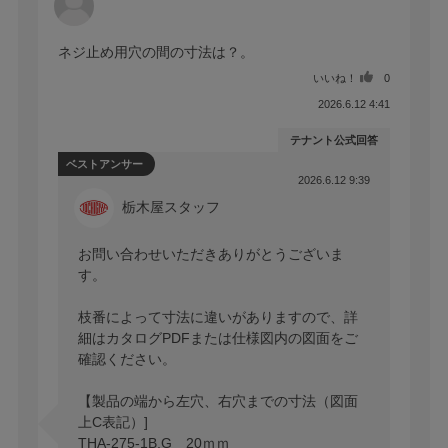
ネジ止め用穴の間の寸法は？。
いいね！
0
2026.6.12 4:41
テナント公式回答
ベストアンサー
2026.6.12 9:39
栃木屋スタッフ
お問い合わせいただきありがとうございま
す。

枝番によって寸法に違いがありますので、詳
細はカタログPDFまたは仕様図内の図面をご
確認ください。

【製品の端から左穴、右穴までの寸法（図面
上C表記）]

THA-275-1B,G　20ｍｍ
