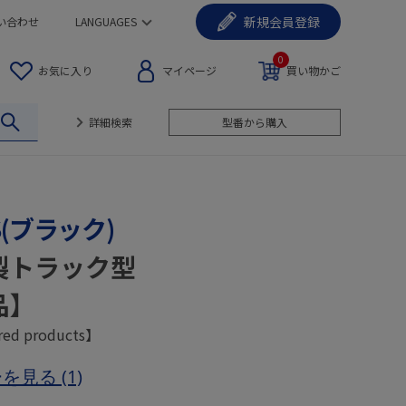
新規
会員登録
い合わせ
LANGUAGES
0
お気に入り
マイページ
買い物かご
詳細検索
型番から購入
NS(ブラック)
製トラック型
品】
red products】
ーを見る
(1)