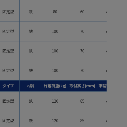
固定型
鉄
80
60
φ40
固定型
鉄
100
70
φ50
固定型
鉄
100
70
φ50
固定型
鉄
100
70
φ50
タイプ
材質
許容荷重(kg)
取付高さ(mm)
車輪径(mm)
固定型
鉄
120
85
φ65
固定型
鉄
120
85
φ65