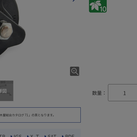
様図
数量：
木屋総合カタログ 71」の頁となります。
TP
IGS
X_T
SAT
PDF