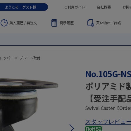
ようこそ
ゲスト
様
ご利用ガイド
会社概要
お問
購入履歴 / 再注文
見積履歴
買い物かご
台帳
トッパー
>
プレート取付
No.105G-
ポリアミド
【受注手配
Swivel Caster【Orde
スタッフレビュ