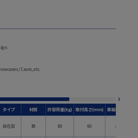
ign.
howcases / Cases, etc.
タイプ
材質
許容荷重(kg)
取付高さ(mm)
車輪径(mm)
自在型
鉄
80
60
φ40