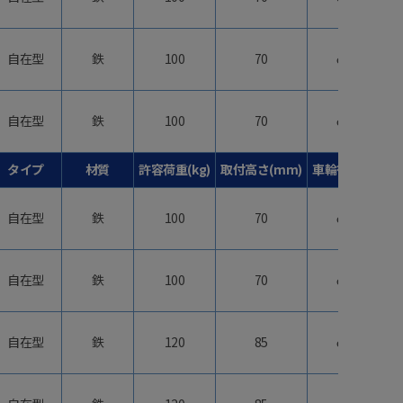
自在型
鉄
100
70
φ50
自在型
鉄
100
70
φ50
タイプ
材質
許容荷重(kg)
取付高さ(mm)
車輪径(mm)
自在型
鉄
100
70
φ50
自在型
鉄
100
70
φ50
自在型
鉄
120
85
φ65