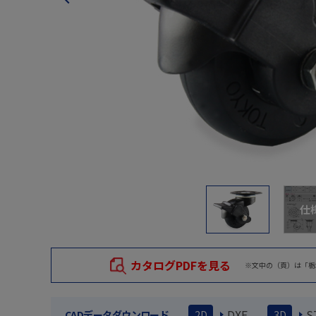
仕
カタログPDFを見る
※文中の（頁）は「栃
DXF
S
CADデータダウンロード
2D
3D