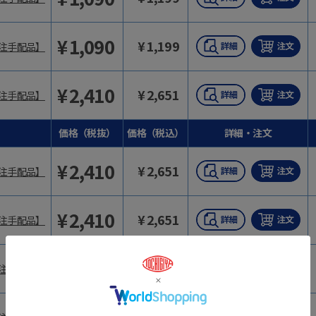
¥
1,090
¥
1,199
注手配品】
¥
2,410
¥
2,651
注手配品】
価格（税抜）
価格（税込）
詳細・注文
¥
2,410
¥
2,651
注手配品】
¥
2,410
¥
2,651
注手配品】
¥
1,740
¥
1,914
注手配品】