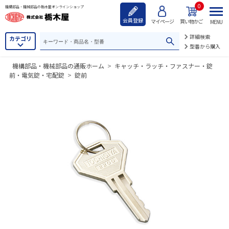
0
機構部品・機械部品の栃木屋オンラインショップ
会員登録
マイページ
買い物かご
MENU
詳細検索
カテゴリ
型番から購入
機構部品・機械部品の通販ホーム
>
キャッチ・ラッチ・ファスナー・錠
前・電気錠・宅配錠
>
錠前