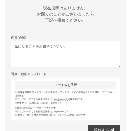
現在投稿はありません。

お困りのことがございましたら

下記へ投稿ください。
内容(必須)
写真・動画アップロード
ファイルを選択
画像を複数枚アップロードする場合は、アップロードする画像をまとめて選択してください。
(上限5枚)
アップロードできる画像拡張子は、png/jpg/jpeg/gif(静止画)です。
画像サイズの上限は、1枚あたり10MBです。
動画は1つのみアップロードできます。
アップロードできる動画拡張子は、mp4/movです。
動画サイズおよび再生時間の上限は、それぞれ500MB、30秒です。
投稿する