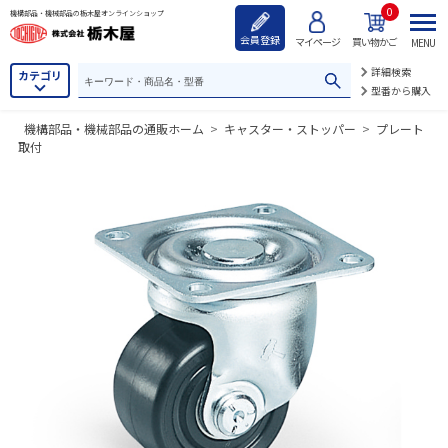
0
機構部品・機械部品の栃木屋オンラインショップ
会員登録
マイページ
買い物かご
MENU
詳細検索
カテゴリ
型番から購入
機構部品・機械部品の通販ホーム
>
キャスター・ストッパー
>
プレート
取付