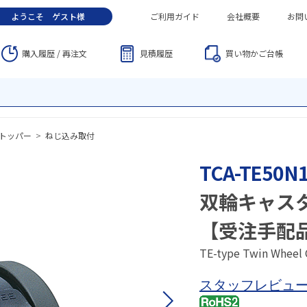
ようこそ
ゲスト
様
ご利用ガイド
会社概要
お問
購入履歴 / 再注文
見積履歴
買い物かご
台帳
トッパー
>
ねじ込み取付
TCA-TE50N
双輪キャス
【受注手配
TE-type Twin Wheel
スタッフレビュ