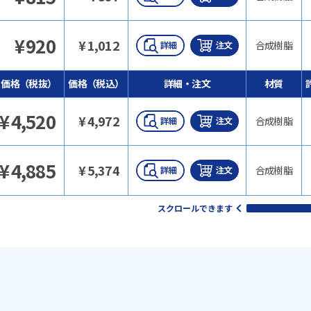
¥
920
¥
1,012
合成樹脂
価格（税抜）
価格（税込）
詳細・注文
材質
¥
4,520
¥
4,972
合成樹脂
¥
4,885
¥
5,374
合成樹脂
スクロールできます