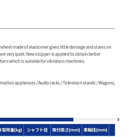
heel made of elastomer gives little damage and stains on
are very quiet. New stopper is applied to obtain better
 turn which is suitable for vibration machines.
mation appliances / Audio racks / Television stands / Wagons,
許容荷重(kg)
シャフト径
取付高さ(mm)
車輪径(mm)
車輪材質