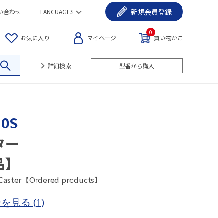
新規
会員登録
い合わせ
LANGUAGES
0
お気に入り
マイページ
買い物かご
詳細検索
型番から購入
10S
ター
品】
 Caster【Ordered products】
ーを見る
(1)