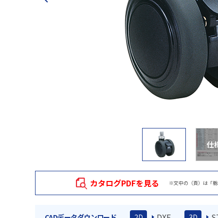
仕
カタログPDFを見る
※文中の（頁）は「栃
DXF
S
CADデータダウンロード
2D
3D