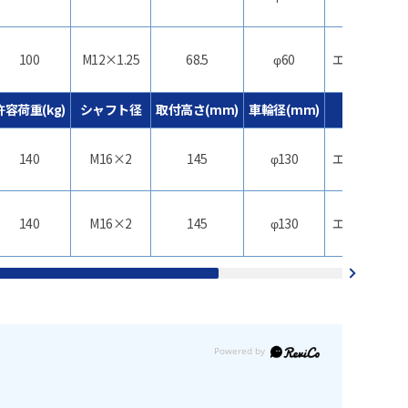
100
M12×1.25
68.5
φ60
エラストマー
許容荷重(kg)
シャフト径
取付高さ(mm)
車輪径(mm)
車輪材質
140
M16×2
145
φ130
エラストマー
140
M16×2
145
φ130
エラストマー