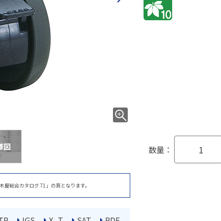
様図
数量：
木屋総合カタログ 71」の頁となります。
TP
IGS
X_T
SAT
PDF