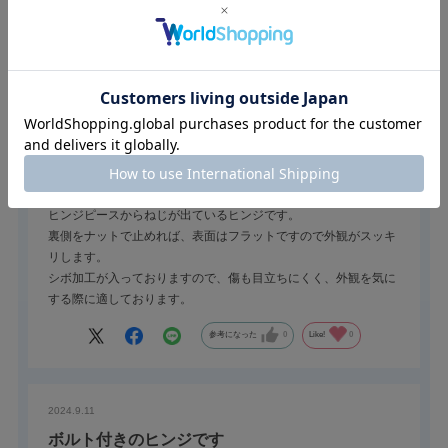
2025.5.7
外観をスッキリさせる事が出来ます。
栃木屋スタッフ
ヒンジピースからねじが出ているヒンジです。
裏側をナットで止めれば、表面はフラットですので外観がスッキ
リします。
シボ加工が入っておりますので、傷も目立ちにくく、外観を気に
する際に適しております。
参考になった
0
Like!
0
2024.9.11
ボルト付きのヒンジです