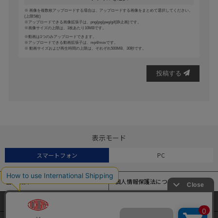
画像を複数枚アップロードする場合は、アップロードする画像をまとめて選択してください。
(上限5枚)
アップロードできる画像拡張子は、png/jpg/jpeg/gif(静止画)です。
画像サイズの上限は、1枚あたり10MBです。
動画は1つのみアップロードできます。
アップロードできる動画拡張子は、mp4/movです。
動画サイズおよび再生時間の上限は、それぞれ500MB、30秒です。
投稿する
表示モード
スマートフォン
PC
会社概要
個人情報保護法について
特定商取引法に基づく表記
よくある質問
当サイトでは、アクセス解析およびサイトの利便性の向上のため
にクッキー（Cookie）を使用しています。