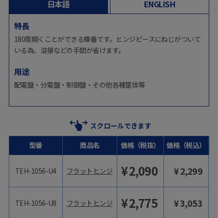
日本語
ENGLISH
特長
180度開くことができる蝶番です。ヒンジピースにねじがついて
いる為、溶接などの手間が省けます。
用途
配電盤・分電盤・制御盤・その他各種筐体等
スクロールできます
型番
商品名
価格（税抜）
価格（税込）
¥
2,090
¥
2,299
TEH-1056-U4
フラットヒンジ
¥
2,775
¥
3,053
TEH-1056-U8
フラットヒンジ