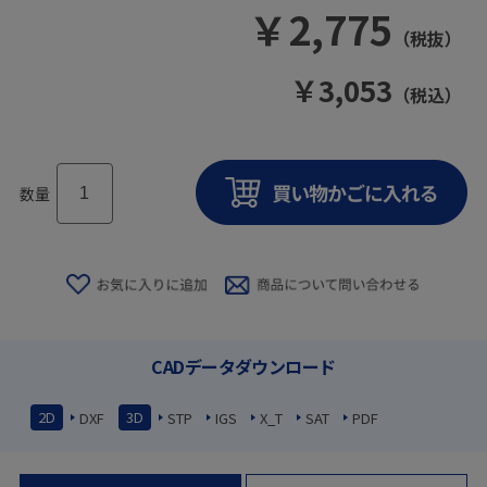
￥
2,775
（税抜）
￥
3,053
（税込）
数量
CADデータダウンロード
2D
3D
DXF
STP
IGS
X_T
SAT
PDF