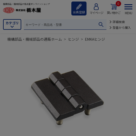
0
機構部品・機械部品の栃木屋オンラインショップ
会員登録
マイページ
買い物かご
MENU
詳細検索
カテゴリ
型番から購入
機構部品・機械部品の通販ホーム
>
ヒンジ
>
EMKAヒンジ