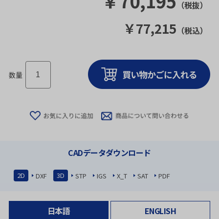
￥
70,195
（税抜）
￥
77,215
（税込）
数量
CADデータダウンロード
2D
3D
DXF
STP
IGS
X_T
SAT
PDF
日本語
ENGLISH