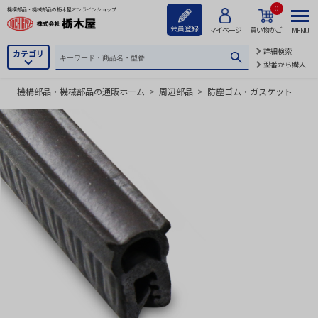
0
機構部品・機械部品の栃木屋オンラインショップ
会員登録
マイページ
買い物かご
MENU
詳細検索
カテゴリ
型番から購入
機構部品・機械部品の通販ホーム
>
周辺部品
>
防塵ゴム・ガスケット