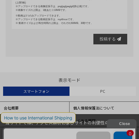
(上限5枚)
アップロードできる画像拡張子は、png/jpg/jpeg/gif(静止画)です。
画像サイズの上限は、1枚あたり10MBです。
動画は1つのみアップロードできます。
アップロードできる動画拡張子は、mp4/movです。
動画サイズおよび再生時間の上限は、それぞれ500MB、30秒です。
投稿する
表示モード
スマートフォン
PC
会社概要
個人情報保護法について
特定商取引法に基づく表記
よくある質問
当サイトでは、アクセス解析およびサイトの利便性の向上のため
にクッキー（Cookie）を使用しています。
サイトマップ
クッキーの設定変更および詳細については
こちら
をご覧くださ