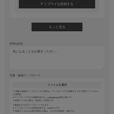
リプライを投稿する
もっと見る
内容(必須)
写真・動画アップロード
ファイルを選択
画像を複数枚アップロードする場合は、アップロードする画像をまとめて選択してください。
(上限5枚)
アップロードできる画像拡張子は、png/jpg/jpeg/gif(静止画)です。
画像サイズの上限は、1枚あたり10MBです。
動画は1つのみアップロードできます。
アップロードできる動画拡張子は、mp4/movです。
動画サイズおよび再生時間の上限は、それぞれ500MB、30秒です。