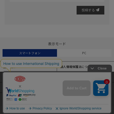
投稿する
表示モード
スマートフォン
PC
会社概要
個人情報保護法について
特定商取引法に基づく表記
よくある質問
当サイトでは、アクセス解析およびサイトの利便性の向上のため
にクッキー（Cookie）を使用しています。
サイトマップ
クッキーの設定変更および詳細については
こちら
をご覧くださ
い。
ENGLISH
簡体中文
繁体中文
本サイトの閲覧を続けることで、クッキーの使用を同意したとみ
なされます。
承諾する
COPYRIGHT© TOCHIGIYA CO.,LTD. ALL RIGHTS RESERVED.