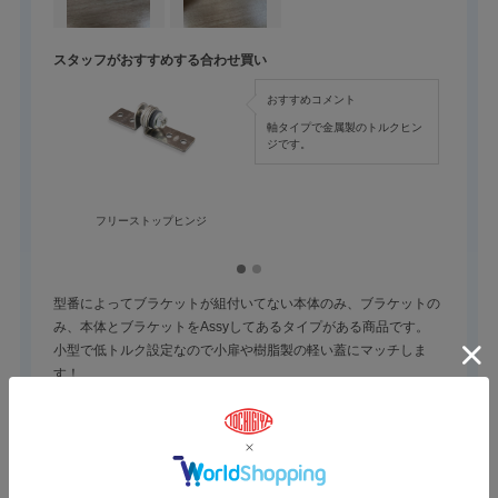
スタッフがおすすめする合わせ買い
おすすめコメント
軸タイプで金属製のトルクヒン
ジです。
フリーストップヒンジ
フリース
型番によってブラケットが組付いてない本体のみ、ブラケットの
み、本体とブラケットをAssyしてあるタイプがある商品です。
小型で低トルク設定なので小扉や樹脂製の軽い蓋にマッチしま
す！
参考になった
0
Like!
0