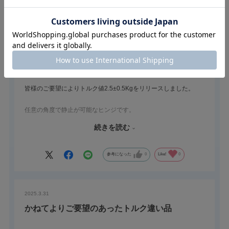
2025.4.8
トルク値バリエーションを追加しました。
栃木屋スタッフ
皆様のご要望によりトルク値2.5±0.5Kgをリリースしました。
任意の角度で静止が可能なヒンジです。
扉や蓋が自然に閉じてしまうことを抑制します。
続きを読む
設計の際、最適なトルク値についてはお気軽のお声がけくださ
い。ご提案させていただきます。
参考になった
0
Like!
0
2025.3.31
かねてよりご要望のあったトルク違い品