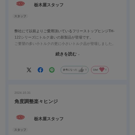
栃木屋スタッフ
弊社にて以前よりご愛用頂いているフリーストップヒンジTH-
122シリーズにトルク違いの新製品が登場です。
ご要望の多い小トルクの更に小さいトルク品が登場しました。
新製品のTH-122-5は2.5kgf・㎝という小トルク品になります。
続きを読む
公差は±0.5kgfの為、2～3kgfのトルク範囲になりますので、御注
意下さい。
参考になった
0
Like!
0
TH-122シリーズは、型番の末尾に『A』の付いている製品が本体
とブラケットのセット品で、『B』のついている製品がブラケッ
トのみです。
2024.10.31
また、末尾にアルファベットが付いていない製品が本体のみとな
ります。
角度調整楽々ヒンジ
栃木屋スタッフ