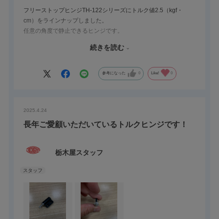
フリーストップヒンジTH-122シリーズにトルク値2.5（kgf・
cm）をラインナップしました。
任意の角度で静止できるヒンジです。
扉や蓋が閉じてしまうことを抑制、角度調整も可能です。
続きを読む
選定でお困りの時は「TOCHIGIYA 選定ツール」が便利です。
お手数おかけしますが、下記URLを貼り付け、検索して頂けると
参考になった
0
Like!
0
選定ツールへつながります。
選定ツール
2025.4.24
https://info.tochigiya.jp/sentei/freestop.php
長年ご愛顧いただいているトルクヒンジです！
手順は簡単です。
以下のステップで進んでください。
栃木屋スタッフ
①扉・蓋の開き方を選択
②扉・蓋の条件を入力
③選定開始