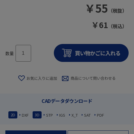
￥
55
（税抜）
￥
61
（税込）
数量
CADデータダウンロード
2D
3D
DXF
STP
IGS
X_T
SAT
PDF