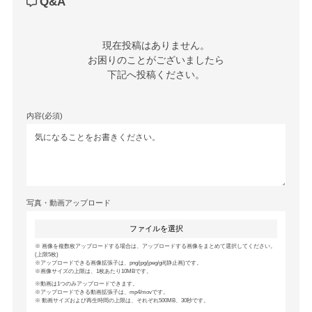
Q&A
現在投稿はありません。

お困りのことがございましたら

下記へ投稿ください。
内容(必須)
写真・動画アップロード
ファイルを選択
画像を複数枚アップロードする場合は、アップロードする画像をまとめて選択してください。
(上限5枚)
アップロードできる画像拡張子は、png/jpg/jpeg/gif(静止画)です。
画像サイズの上限は、1枚あたり10MBです。
動画は1つのみアップロードできます。
アップロードできる動画拡張子は、mp4/movです。
動画サイズおよび再生時間の上限は、それぞれ500MB、30秒です。