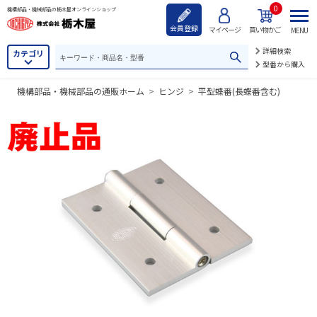
0
機構部品・機械部品の栃木屋オンラインショップ
会員登録
マイページ
買い物かご
MENU
詳細検索
カテゴリ
型番から購入
機構部品・機械部品の通販ホーム
>
ヒンジ
>
平型蝶番(長蝶番含む)