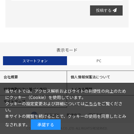
投稿する
表示モード
スマートフォン
PC
会社概要
個人情報保護法について
特定商取引法に基づく表記
よくある質問
当サイトでは、アクセス解析およびサイトの利便性の向上のため
にクッキー（Cookie）を使用しています。
サイトマップ
クッキーの設定変更および詳細については
こちら
をご覧くださ
い。
ENGLISH
簡体中文
繁体中文
本サイトの閲覧を続けることで、クッキーの使用を同意したとみ
なされます。
承諾する
COPYRIGHT© TOCHIGIYA CO.,LTD. ALL RIGHTS RESERVED.