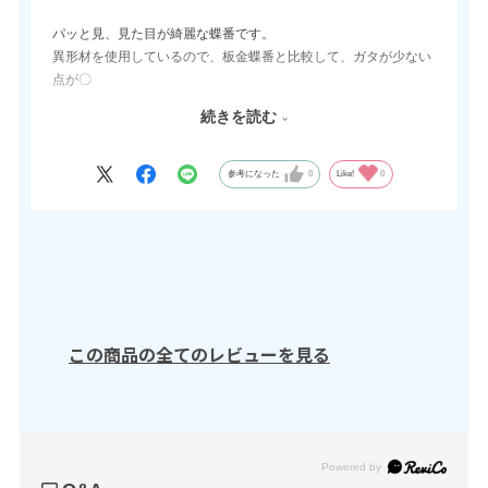
パッと見、見た目が綺麗な蝶番です。
異形材を使用しているので、板金蝶番と比較して、ガタが少ない
点が〇
アルミ製なので軽い点も〇
続きを読む
現状5種類から3種類のラインナップになってしまった点は✕
・・・とは言え精密板金物に是非ご検討ください。(^^)/
参考になった
0
Like!
0
この商品の全てのレビューを見る
Powered by