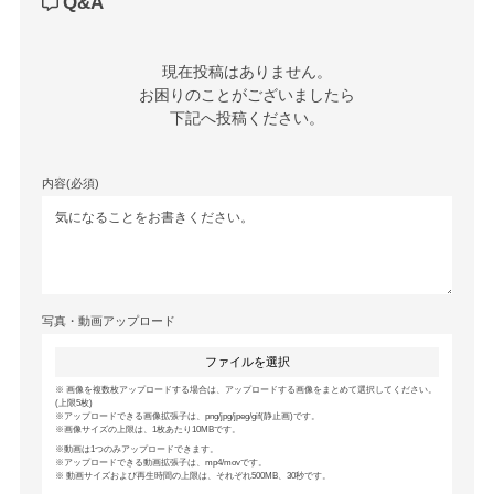
Q&A
現在投稿はありません。

お困りのことがございましたら

下記へ投稿ください。
内容(必須)
写真・動画アップロード
ファイルを選択
画像を複数枚アップロードする場合は、アップロードする画像をまとめて選択してください。
(上限5枚)
アップロードできる画像拡張子は、png/jpg/jpeg/gif(静止画)です。
画像サイズの上限は、1枚あたり10MBです。
動画は1つのみアップロードできます。
アップロードできる動画拡張子は、mp4/movです。
動画サイズおよび再生時間の上限は、それぞれ500MB、30秒です。