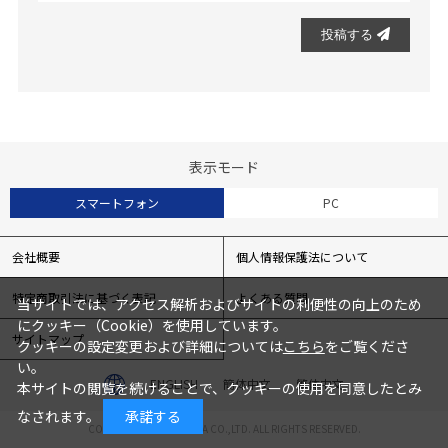
投稿する
表示モード
スマートフォン
PC
会社概要
個人情報保護法について
特定商取引法に基づく表記
よくある質問
当サイトでは、アクセス解析およびサイトの利便性の向上のため
にクッキー（Cookie）を使用しています。
サイトマップ
クッキーの設定変更および詳細については
こちら
をご覧くださ
い。
ENGLISH
簡体中文
繁体中文
本サイトの閲覧を続けることで、クッキーの使用を同意したとみ
なされます。
承諾する
COPYRIGHT© TOCHIGIYA CO.,LTD. ALL RIGHTS RESERVED.