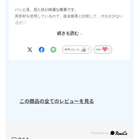
パッと見、見た目が綺麗な蝶番です。
異形材を使用しているので、板金蝶番と比較して、ガタが少ない
点が〇
アルミ製なので軽い点も〇
続きを読む
現状5種類から3種類のラインナップになってしまった点は✕
・・・とは言え精密板金物に是非ご検討ください。(^^)/
参考になった
0
Like!
0
この商品の全てのレビューを見る
Powered by