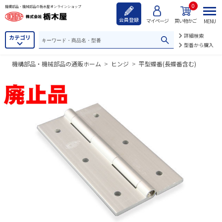
0
機構部品・機械部品の栃木屋オンラインショップ
会員登録
マイページ
買い物かご
MENU
詳細検索
カテゴリ
型番から購入
機構部品・機械部品の通販ホーム
>
ヒンジ
>
平型蝶番(長蝶番含む)