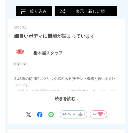
絞り込み
表示：新しい順
2026.5.1
細長いボディに機能が詰まっています
栃木屋スタッフ
SUS製の使用時にクリック感のある(デテント機構と言います)ヒ
ンジです。
小気味よい操作感覚だけでなく、任意の角度で止まるフリースト
ップ機能も搭載されていますので、この製品を導入すれば、同時
続きを読む
に二つもの付加価値を貴社製品に足すことができます。
参考になった
0
Like!
0