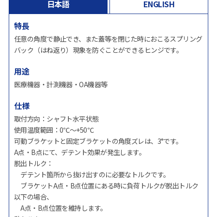
日本語
ENGLISH
特長
任意の角度で静止でき、また蓋等を閉じた時におこるスプリング
バック（はね返り）現象を防ぐことができるヒンジです。
用途
医療機器・計測機器・OA機器等
仕様
取付方向：シャフト水平状態
使用温度範囲：0℃～+50℃
可動ブラケットと固定ブラケットの角度ズレは、3°です。
A点・B点にて、デテント効果が発生します。
脱出トルク：
デテント箇所から抜け出すのに必要なトルクです。
ブラケットA点・B点位置にある時に負荷トルクが脱出トルク
以下の場合、
A点・B点位置を維持します。