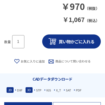
￥
970
（税抜）
￥
1,067
（税込）
数量
CADデータダウンロード
2D
3D
DXF
STP
IGS
X_T
SAT
PDF