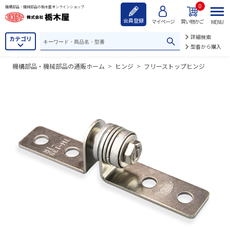
0
機構部品・機械部品の栃木屋オンラインショップ
会員登録
マイページ
買い物かご
MENU
詳細検索
カテゴリ
型番から購入
機構部品・機械部品の通販ホーム
>
ヒンジ
>
フリーストップヒンジ