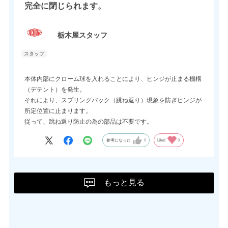
ヒンジの2種類がカタログには御座います。
完全に閉じられます。
しかしフリーストップヒンジをご検討の設計者様はその動きに対
し、こだわりを持って設計されている方がほとんどの為、2種類
栃木屋スタッフ
だけでは希望の動きが実現出来ない事もあるかと思います。
その際は一声頂ければこの動きについてご提案出来ますのでお気
軽にお問い合わせください。
本体内部にクローム球を入れることにより、ヒンジが止まる機構
（デテント）を発生。
それにより、スプリングバック（跳ね返り）現象を防ぎヒンジが
所定位置に止まります。
従って、跳ね返り防止の為の部品は不要です。
参考になった
0
Like!
0
もっと見る