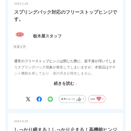
2025.2.28
スプリングバック対応のフリーストップヒンジで
す。
栃木屋スタッフ
通常のフリーストップヒンジは閉じた際に、若干扉が浮いてしま
うスプリングバック現象が発生してしまいますが、本製品はデテ
ント機能を有しており、扉の浮きが発生しません。
場合によっては、パチン錠等の他部品で対策されていた方もいら
続きを読む
っしゃるかも知れませんが、その様な手間、費用を掛けずに済む
製品です。
参考になった
0
Like!
0
2024.9.20
しっかり締まる！しっかり止まる！高機能ヒンジ