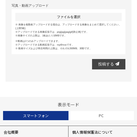
写真・動画アップロード
ファイルを選択
画像を複数枚アップロードする場合は、アップロードする画像をまとめて選択してください。
(上限5枚)
アップロードできる画像拡張子は、png/jpg/jpeg/gif(静止画)です。
画像サイズの上限は、1枚あたり10MBです。
動画は1つのみアップロードできます。
アップロードできる動画拡張子は、mp4/movです。
動画サイズおよび再生時間の上限は、それぞれ500MB、30秒です。
投稿する
表示モード
スマートフォン
PC
会社概要
個人情報保護法について