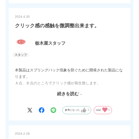
2024.4.30
クリック感の感触を微調整出来ます。
栃木屋スタッフ
本製品はスプリングバック現象を防ぐために開発された製品にな
ります。
Ａ点、Ｂ点のところでクリック感が発生致します。
続きを読む
この感触を弱く微調整したい場合は別注対応にはなりますが調整
する事も可能です。
調整の範囲ですが、スプリングバックを考慮したままクリック感
参考になった
0
Like!
0
を限りなく失くす（弱く）ところまで調整する事が出来ます。
現在、弊社にはスプリングバックの事を考えたフリーストップヒ
2024.2.26
ンジはクリックヒンジ、バックラッシュレス型のフリーストップ