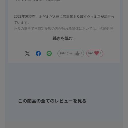
2023年末現在、まだまだ人体に悪影響を及ぼすウィルスが流行っ
ています。
公共の場所で不特定多数の方が触れる筐体においては、抗菌処理
を施した製品は強味となります。
続きを読む
そこで本製品をお勧めいたします！
エンドユーザー様へ是非ご提案とご使用いただけると幸いです。
本製品は取付ピッチが300mm、400mm、500mmと大型筐体や扉
参考になった
0
Like!
0
用ですが、取付ピッチが100mm、120mm、150mmの小型筐体向
けのTHA-239Vシリーズのパネル取手もございます。
この商品の全てのレビューを見る