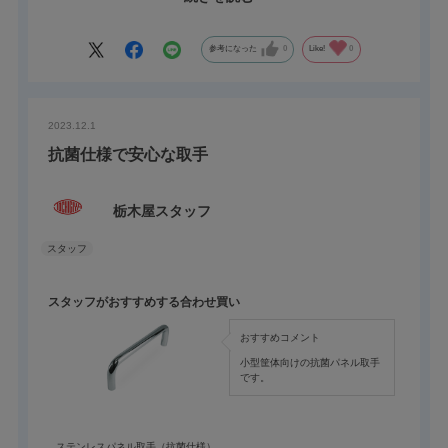
本製品はSEMI S08-0218（セクション6.7.1）「取っ手型ハンド
ル」の適合製品にもなっています。
取手の持つ部分である開口部が大きい為、手が大きい人や厚手の
参考になった
0
Like!
0
手袋をしたままでも作業が可能です。
2023.12.1
抗菌仕様で安心な取手
栃木屋スタッフ
スタッフがおすすめする合わせ買い
おすすめコメント
小型筐体向けの抗菌パネル取手
です。
ステンレスパネル取手（抗菌仕様）