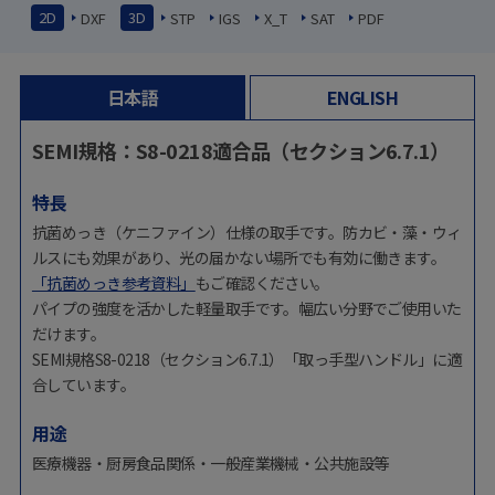
2D
3D
DXF
STP
IGS
X_T
SAT
PDF
日本語
ENGLISH
SEMI規格：S8-0218適合品（セクション6.7.1）
特長
抗菌めっき（ケニファイン）仕様の取手です。防カビ・藻・ウィ
ルスにも効果があり、光の届かない場所でも有効に働きます。
「抗菌めっき参考資料」
もご確認ください。
パイプの強度を活かした軽量取手です。幅広い分野でご使用いた
だけます。
SEMI規格S8-0218（セクション6.7.1）「取っ手型ハンドル」に適
合しています。
用途
医療機器・厨房食品関係・一般産業機械・公共施設等