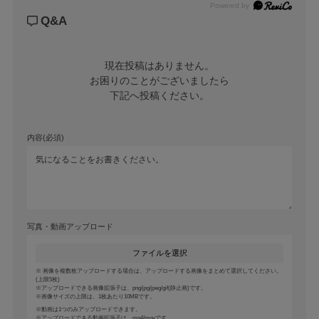
Powered by
Q&A
現在投稿はありません。

お困りのことがございましたら

下記へ投稿ください。
内容(必須)
写真・動画アップロード
ファイルを選択
画像を複数枚アップロードする場合は、アップロードする画像をまとめて選択してください。
(上限5枚)
アップロードできる画像拡張子は、png/jpg/jpeg/gif(静止画)です。
画像サイズの上限は、1枚あたり10MBです。
動画は1つのみアップロードできます。
アップロードできる動画拡張子は、mp4/movです。