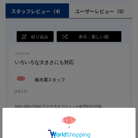
スタッフレビュー
（4）
ユーザーレビュー
（0）
絞り込み
表示：新しい順
2024.8.29
いろいろな大きさにも対応
栃木屋スタッフ
500×200×700以下の寸法まではメッキ処理対応可能。
メッキ可能な材料は、鉄・ステンレス・真鍮・銅・アルミニウ
ム、ABSです。
参考になった
0
Like!
0