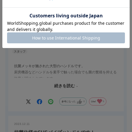
2024.3.4
抗菌仕様の大型ハンドル
栃木屋スタッフ
抗菌メッキが施された大型のハンドルです。
厨房機器などハンドルを素手で触った場合でも菌の繁殖を抑える
効果が認められています。
シリーズ製品の中でもTHA-247V-3ピッチが500ｍｍあり、大型装
続きを読む
置にもバランスよく取り付けられます。
参考になった
0
Like!
0
2023.12.11