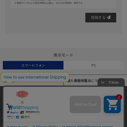
動画サイズおよび再生時間の上限は、それぞれ500MB、30秒です。
投稿する
表示モード
スマートフォン
PC
会社概要
個人情報保護法について
特定商取引法に基づく表記
よくある質問
当サイトでは、アクセス解析およびサイトの利便性の向上のため
にクッキー（Cookie）を使用しています。
サイトマップ
クッキーの設定変更および詳細については
こちら
をご覧くださ
い。
ENGLISH
簡体中文
繁体中文
本サイトの閲覧を続けることで、クッキーの使用を同意したとみ
なされます。
承諾する