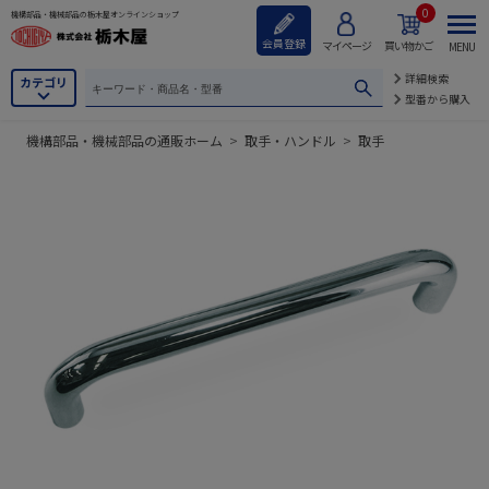
0
機構部品・機械部品の栃木屋オンラインショップ
会員登録
マイページ
買い物かご
MENU
詳細検索
カテゴリ
型番から購入
機構部品・機械部品の通販ホーム
>
取手・ハンドル
>
取手