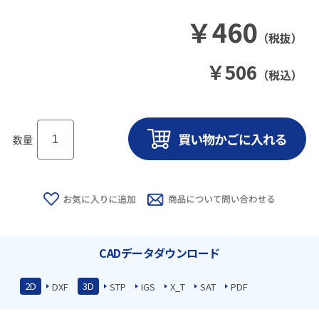
￥
460
（税抜）
￥
506
（税込）
数量
CADデータダウンロード
2D
3D
DXF
STP
IGS
X_T
SAT
PDF