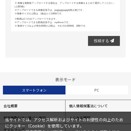
画像を複数枚アップロードする場合は、アップロードする画像をまとめて選択してください。
(上限5枚)
アップロードできる画像拡張子は、png/jpg/jpeg/gif(静止画)です。
画像サイズの上限は、1枚あたり10MBです。
動画は1つのみアップロードできます。
アップロードできる動画拡張子は、mp4/movです。
動画サイズおよび再生時間の上限は、それぞれ500MB、30秒です。
投稿する
表示モード
スマートフォン
PC
会社概要
個人情報保護法について
特定商取引法に基づく表記
よくある質問
当サイトでは、アクセス解析およびサイトの利便性の向上のため
にクッキー（Cookie）を使用しています。
サイトマップ