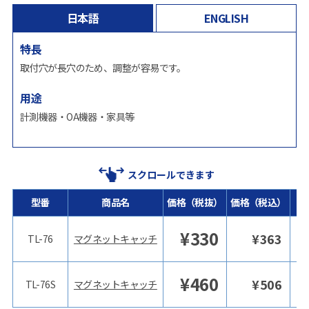
日本語
ENGLISH
特長
取付穴が長穴のため、調整が容易です。
用途
計測機器・OA機器・家具等
スクロールできます
型番
商品名
価格（税抜）
価格（税込）
¥
330
¥
363
TL-76
マグネットキャッチ
¥
460
¥
506
TL-76S
マグネットキャッチ