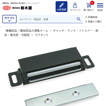
0
機構部品・機械部品の栃木屋オンラインショップ
会員登録
マイページ
買い物かご
MENU
詳細検索
カテゴリ
型番から購入
機構部品・機械部品の通販ホーム
>
キャッチ・ラッチ・ファスナー・錠
前・電気錠・宅配錠
>
マグネット