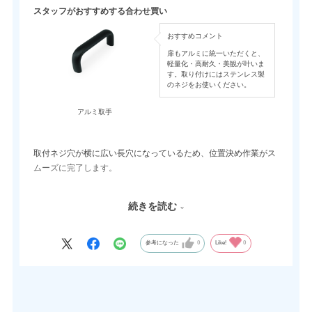
スタッフがおすすめする合わせ買い
おすすめコメント
扉もアルミに統一いただくと、
軽量化・高耐久・美観が叶いま
す。取り付けにはステンレス製
のネジをお使いください。
アルミ取手
取付ネジ穴が横に広い長穴になっているため、位置決め作業がス
ムーズに完了します。
安価なプラスチック製とは異なり、本体がアルミ製ですので、割
続きを読む
れや変形の心配が少なく、吸着力も強力なタイプです。
頻繁に開閉する点検口や、少し自重のある金属扉などでもしっか
りと保持することができます。
参考になった
0
Like!
0
小さなツマミだと開け閉めが難しいほど強い保持力のため、しっ
かり握れる取手をおすすめいたします。