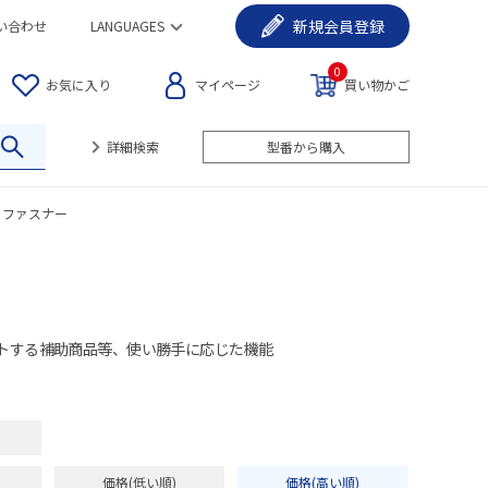
新規
会員登録
い合わせ
LANGUAGES
0
お気に入り
マイページ
買い物かご
詳細検索
型番から購入
ファスナー
トする補助商品等、使い勝手に応じた機能
価格(低い順)
価格(高い順)