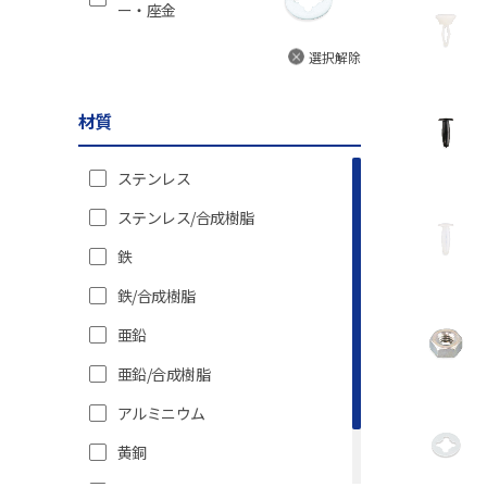
ー・座金
選択解除
材質
ステンレス
ステンレス/合成樹脂
鉄
鉄/合成樹脂
亜鉛
亜鉛/合成樹脂
アルミニウム
黄銅