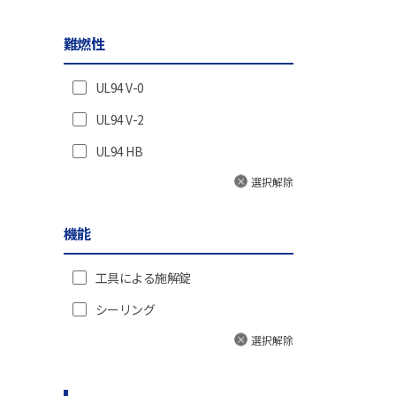
TL-112M5
難燃性
TL-112M6
TL-112M8、TL-173
UL94 V-0
UL94 V-2
UL94 HB
選択解除
機能
工具による施解錠
シーリング
選択解除