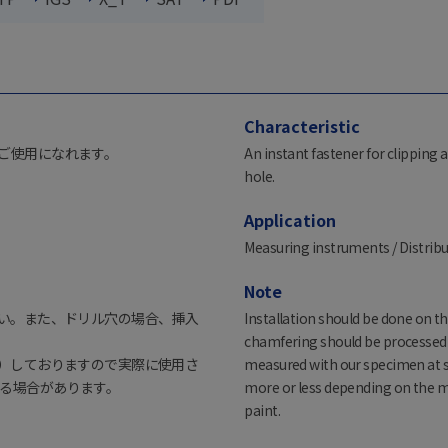
Characteristic
ご使用になれます。
An instant fastener for clipping a 
hole.
Application
Measuring instruments / Distribut
Note
さい。また、ドリル穴の場合、挿入
Installation should be done on th
chamfering should be processed o
湿）しておりますので実際に使用さ
measured with our specimen at s
る場合があります。
more or less depending on the ma
paint.