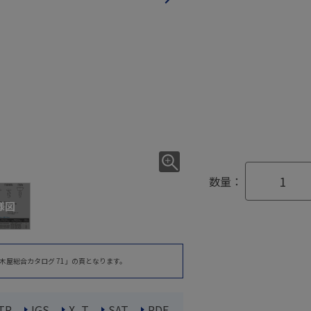
数量：
様図
木屋総合カタログ 71」の頁となります。
TP
IGS
X_T
SAT
PDF