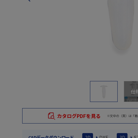
仕
カタログPDFを見る
※文中の（頁）は「栃
DXF
S
CADデータダウンロード
2D
3D