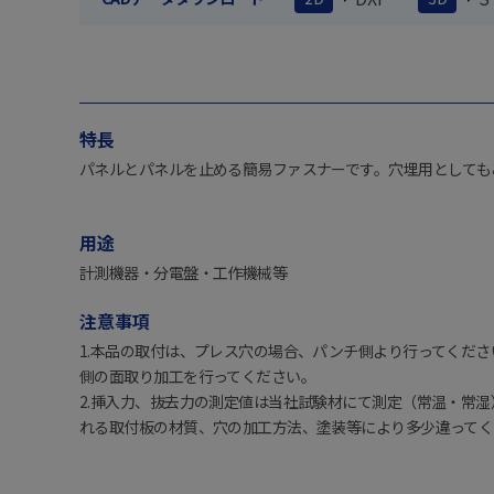
特長
パネルとパネルを止める簡易ファスナーです。穴埋用としても
用途
計測機器・分電盤・工作機械等
注意事項
1.本品の取付は、プレス穴の場合、パンチ側より行ってくだ
側の面取り加工を行ってください。
2.挿入力、抜去力の測定値は当社試験材にて測定（常温・常
れる取付板の材質、穴の加工方法、塗装等により多少違ってく