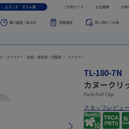
ようこそ
ゲスト
様
ご利用ガイド
会社概要
お問
購入履歴 / 再注文
見積履歴
買い物かご
台帳
チ・ファスナー・錠前・電気錠・宅配錠
>
ファスナー
TL-180-7N
カヌークリ
Push Pull Clip
スタッフレビュ