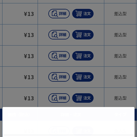
¥
13
差込型
¥
13
差込型
¥
13
差込型
¥
13
差込型
¥
13
差込型
価格（税込）
詳細・注文
タイプ
¥
13
差込型