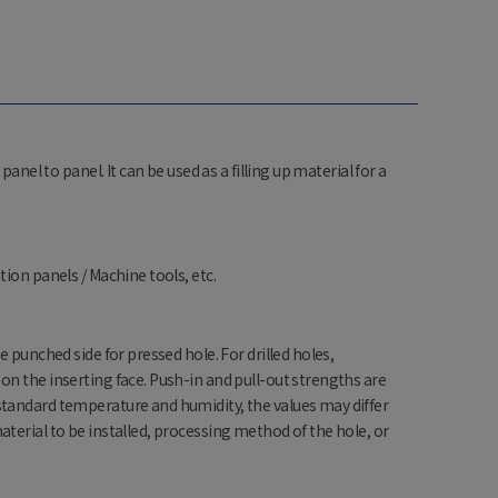
panel to panel. It can be used as a filling up material for a
ion panels / Machine tools, etc.
e punched side for pressed hole. For drilled holes,
n the inserting face. Push-in and pull-out strengths are
tandard temperature and humidity, the values may differ
terial to be installed, processing method of the hole, or