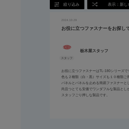
絞り込み
表示：新し
2024.10.29
お役に立つファスナーをお探し
栃木屋スタッフ
お役に立つファスナーはTL-180シリーズで
色も２種類（白・黒）サイズも１０種類ご
パネルとパネルを止める簡易ファスナーと
尚且つとても安価でワンダフルな製品とし
スタッフごり押しな製品です。