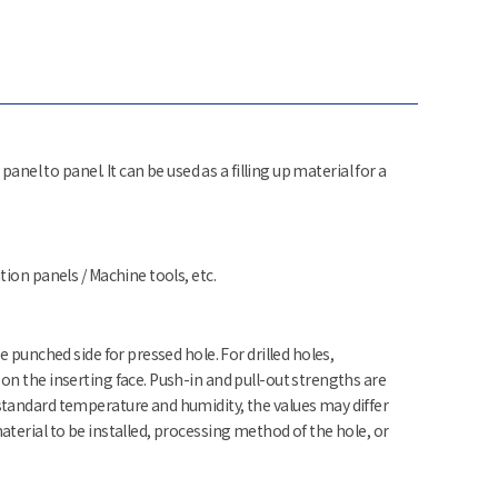
panel to panel. It can be used as a filling up material for a
ion panels / Machine tools, etc.
e punched side for pressed hole. For drilled holes,
n the inserting face. Push-in and pull-out strengths are
tandard temperature and humidity, the values may differ
terial to be installed, processing method of the hole, or