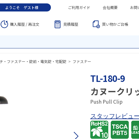
ようこそ
ゲスト
様
ご利用ガイド
会社概要
お問
購入履歴 / 再注文
見積履歴
買い物かご
台帳
チ・ファスナー・錠前・電気錠・宅配錠
>
ファスナー
TL-180-9
カヌークリ
Push Pull Clip
スタッフレビュ