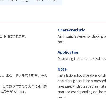
Characteristic
ご使用になれます。
An instant fastener for clipping a 
hole.
Application
Measuring instruments / Distribut
Note
さい。また、ドリル穴の場合、挿入
Installation should be done on th
chamfering should be processed o
湿）しておりますので実際に使用さ
measured with our specimen at s
る場合があります。
more or less depending on the ma
paint.