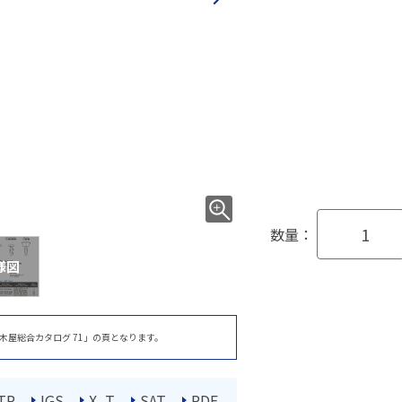
数量：
様図
木屋総合カタログ 71」の頁となります。
TP
IGS
X_T
SAT
PDF