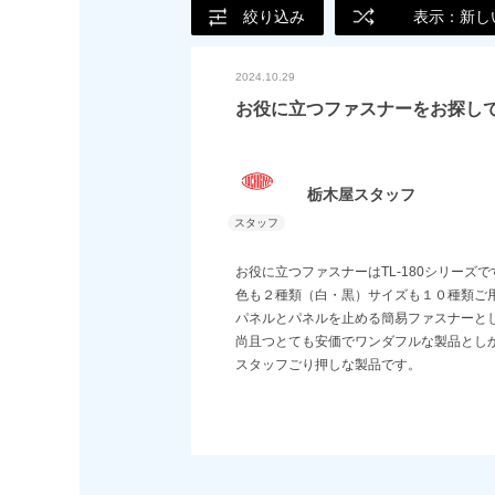
絞り込み
表示：新し
2024.10.29
お役に立つファスナーをお探し
栃木屋スタッフ
お役に立つファスナーはTL-180シリーズで
色も２種類（白・黒）サイズも１０種類ご
パネルとパネルを止める簡易ファスナーと
尚且つとても安価でワンダフルな製品とし
スタッフごり押しな製品です。