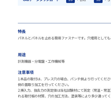
特長
パネルとパネルを止める簡易ファスナーです。穴埋用としても
用途
計測機器・分電盤・工作機械等
注意事項
1.本品の取付は、プレス穴の場合、パンチ側より行ってくだ
側の面取り加工を行ってください。
2.挿入力、抜去力の測定値は当社試験材にて測定（常温・常
れる取付板の材質、穴の加工方法、塗装等により多少違ってく