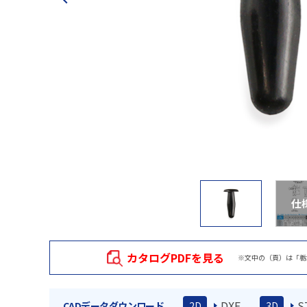
仕
カタログPDFを見る
※文中の（頁）は「栃
DXF
S
CADデータダウンロード
2D
3D