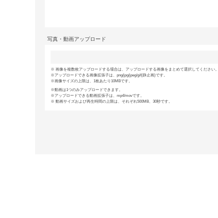
写真・動画アップロード
画像を複数枚アップロードする場合は、アップロードする画像をまとめて選択してください。(
アップロードできる画像拡張子は、png/jpg/jpeg/gif(静止画)です。
画像サイズの上限は、1枚あたり10MBです。
動画は1つのみアップロードできます。
アップロードできる動画拡張子は、mp4/movです。
動画サイズおよび再生時間の上限は、それぞれ500MB、30秒です。