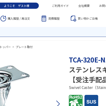
ようこそ
ゲスト
様
ご利用ガイド
会社概要
お問
購入履歴 / 再注文
見積履歴
買い物かご
台帳
トッパー
>
プレート取付
TCA-320E-N
ステンレス
【受注手配
Swivel Caster（Stai