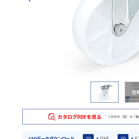
仕
カタログPDFを見る
※文中の（頁）は「栃
DXF
S
CADデータダウンロード
2D
3D