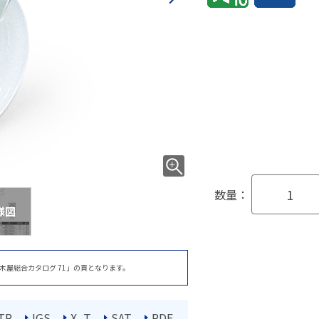
数量：
様図
木屋総合カタログ 71」の頁となります。
TP
IGS
X_T
SAT
PDF