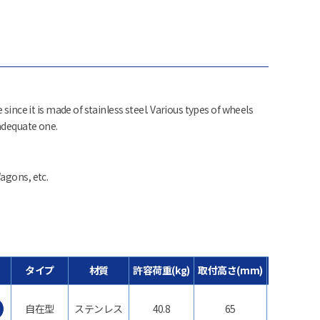
 since it is made of stainless steel. Various types of wheels
 adequate one.
agons, etc.
タイプ
材質
許容荷重(kg)
取付高さ(mm)
車輪径(mm
自在型
ステンレス
40.8
65
φ50