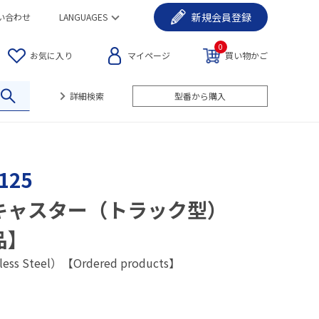
新規
会員登録
い合わせ
LANGUAGES
0
お気に入り
マイページ
買い物かご
詳細検索
型番から購入
125
キャスター（トラック型）
品】
nless Steel）【Ordered products】