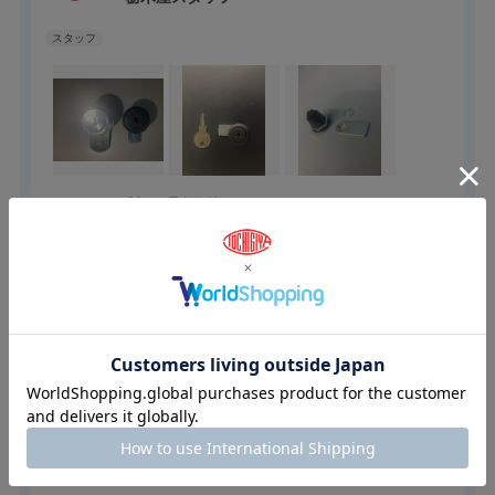
PA(ナイロン製）の黒色錠前となります。
製品重量も軽く、金属製の錠前のように光を反射致しません。
黒色の筐体にご使用の場合はデザインの邪魔をせず、錠前が取り
付いている事もわかりづらいのでイタズラ防止にもなります。
続きを読む
止め金具はEリングを外して取り外すことが可能なので別注も可
能です。
※一旦取り外したEリングの再利用はご遠慮下さい。
参考になった
0
Like!
0
2024.4.30
黒色什器に馴染むシリンダーです！