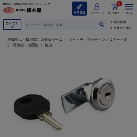
0
機構部品・機械部品の栃木屋オンラインショップ
会員登録
マイページ
買い物かご
MENU
詳細検索
カテゴリ
型番から購入
機構部品・機械部品の通販ホーム
>
キャッチ・ラッチ・ファスナー・錠
前・電気錠・宅配錠
>
錠前