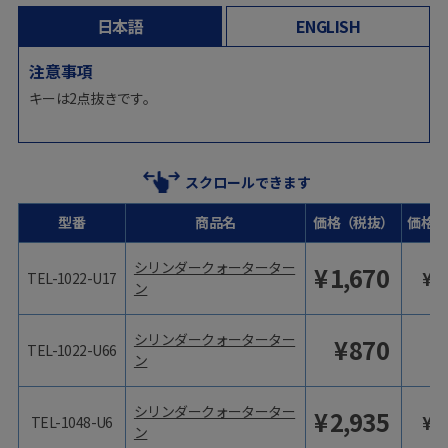
日本語
ENGLISH
注意事項
キーは2点抜きです。
スクロールできます
型番
商品名
価格（税抜）
価格（
シリンダークォーターター
¥
1,670
¥
1
TEL-1022-U17
ン
シリンダークォーターター
¥
870
TEL-1022-U66
ン
シリンダークォーターター
¥
2,935
¥
3
TEL-1048-U6
ン