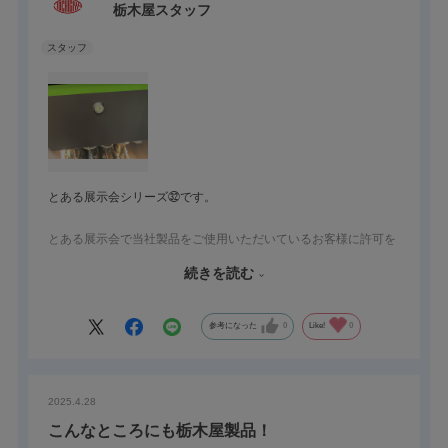
栃木屋スタッフ
とある展示会シリーズ㉜です。
とある展示会で当社製品をご使用いただいているお客様に許可を
得て、使用例をご紹介致します。
続きを読む
当社のみが取り扱っているドイツ部品メーカーのエムカ製品を使
用していただいていました
。
参考になった
0
Like!
0
当社製品（エムカ製品）のご採用理由をインタビューしました。
機能・デザイン・価格面から当社製品を選択いただいたとの事。
他社に比べ、品質面や供給面の安定性も採用のきめての一つとの
2025.4.28
事。
1/4の回転（９０度）で開閉が出来るので重宝しているとの事。
こんなところにも栃木屋製品！