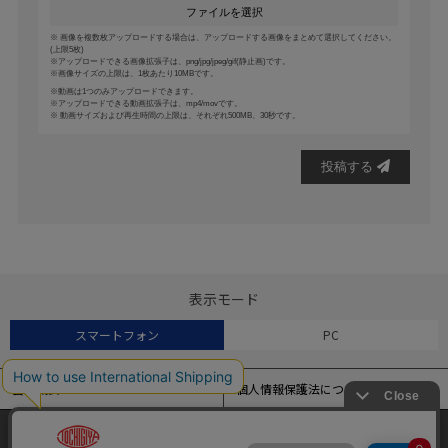
ファイルを選択
画像を複数枚アップロードする場合は、アップロードする画像をまとめて選択してください。
(上限5枚)
アップロードできる画像拡張子は、png/jpg/jpeg/gif(静止画)です。
画像サイズの上限は、1枚あたり10MBです。
動画は1つのみアップロードできます。
アップロードできる動画拡張子は、mp4/movです。
動画サイズおよび再生時間の上限は、それぞれ500MB、30秒です。
投稿する
表示モード
スマートフォン
PC
会社概要
個人情報保護法について
特定商取引法に基づく表記
よくある質問
当サイトでは、アクセス解析およびサイトの利便性の向上のため