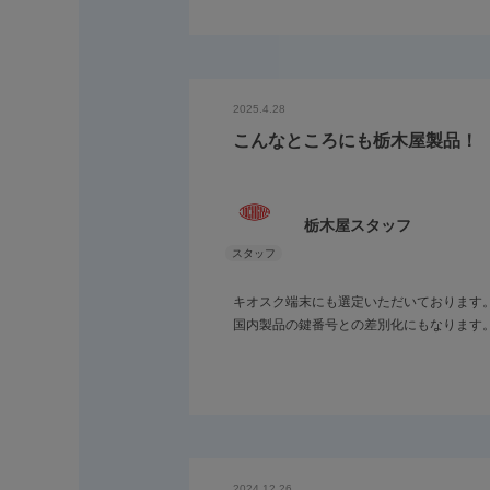
他社に比べ、品質面や供給面の安定性も採
1/4の回転（９０度）で開閉が出来るので
スタッフ及びエムカ社お勧めの製品です。
2025.4.28
こんなところにも栃木屋製品！
栃木屋スタッフ
キオスク端末にも選定いただいております
国内製品の鍵番号との差別化にもなります
2024.12.26