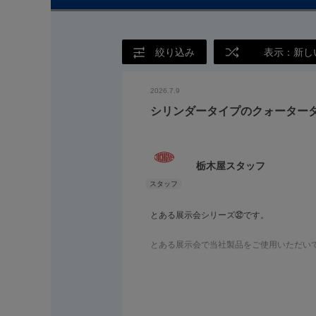
絞り込み
表示：新し
2026.7.9
シリンダータイプのクォーター
栃木屋スタッフ
とある展示会シリーズ㉜です。
とある展示会で当社製品をご使用いただい
当社のみが取り扱っているドイツ部品メー
。
当社製品（エムカ製品）のご採用理由をイ
機能・デザイン・価格面から当社製品を選