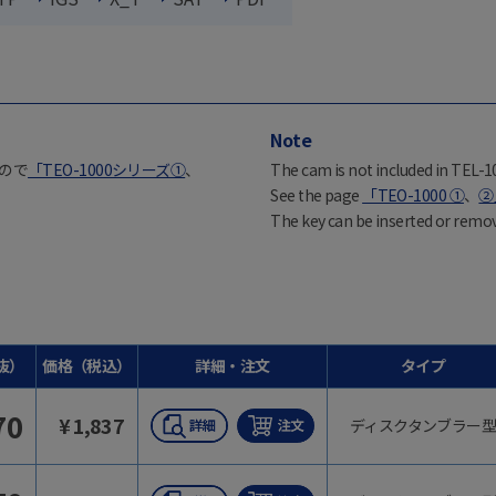
Note
んので
「TEO-1000シリーズ①
、
The cam is not included in TEL-
See the page
「TEO-1000 ①
、
②
The key can be inserted or remov
抜）
価格（税込）
詳細・注文
タイプ
70
¥
1,837
ディスクタンブラー