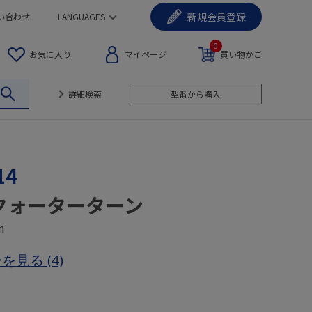
新規
会員登録
い合わせ
LANGUAGES
0
お気に入り
マイページ
買い物かご
詳細検索
型番から購入
14
クォーターターン
n
ーを見る
(4)