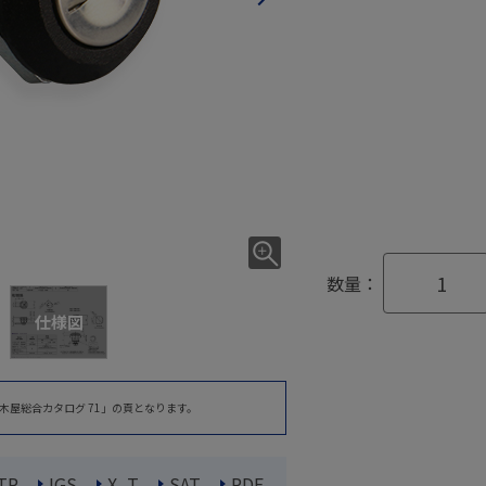
数量：
仕様図
木屋総合カタログ 71」の頁となります。
TP
IGS
X_T
SAT
PDF