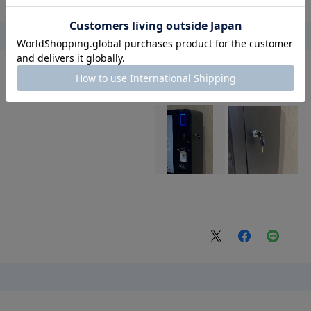
用のきめての一つとの事。
重宝しているとの事。
。
。