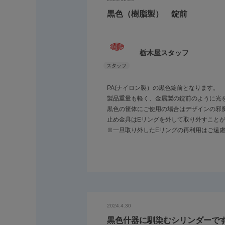
黒色（樹脂製） 錠前
栃木屋スタッフ
PA(ナイロン製）の黒色錠前となります。
製品重量も軽く、金属製の錠前のように光
黒色の筐体にご使用の場合はデザインの邪
止め金具はEリングを外して取り外すこと
※一旦取り外したEリングの再利用はご遠
2024.4.30
黒色什器に馴染むシリンダーで