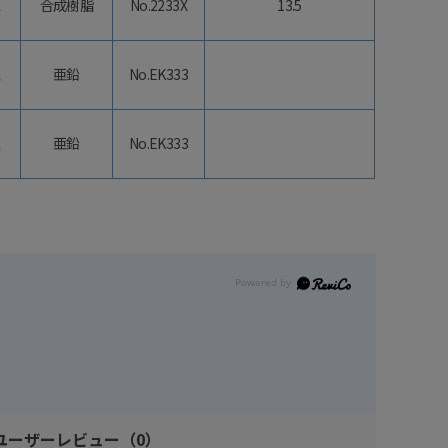
型
合成樹脂
No.2233X
13.5
型
亜鉛
No.EK333
型
亜鉛
No.EK333
ユーザーレビュー
（0）