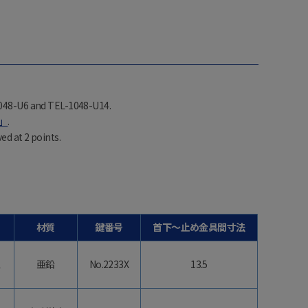
1048-U6 and TEL-1048-U14.
」
.
ed at 2 points.
材質
鍵番号
首下～止め金具間寸法
型
亜鉛
No.2233X
13.5