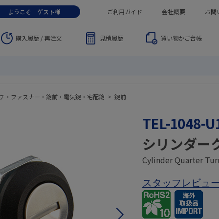
ようこそ
ゲスト
様
ご利用ガイド
会社概要
お問
購入履歴 / 再注文
見積履歴
買い物かご
台帳
チ・ファスナー・錠前・電気錠・宅配錠
>
錠前
TEL-1048-U
シリンダー
Cylinder Quarter Tur
スタッフレビュ