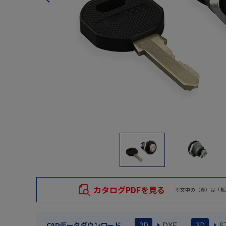
カタログPDFを見る
※文中の（頁）は「栃
DXF
S
CADデータダウンロード
2D
3D