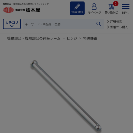
0
機構部品・機械部品の栃木屋オンラインショップ
会員登録
マイページ
買い物かご
MENU
詳細検索
カテゴリ
型番から購入
機構部品・機械部品の通販ホーム
>
ヒンジ
>
特殊蝶番