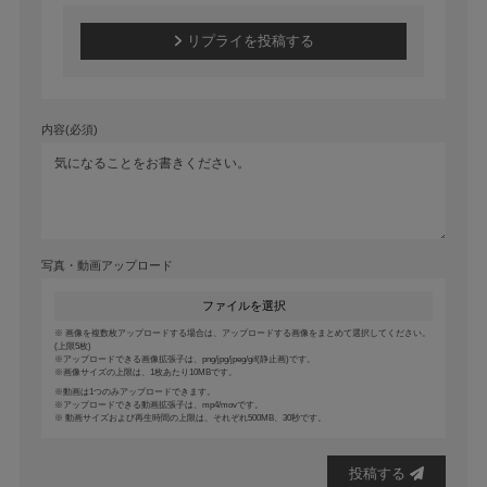
リプライを投稿する
内容(必須)
写真・動画アップロード
ファイルを選択
画像を複数枚アップロードする場合は、アップロードする画像をまとめて選択してください。
(上限5枚)
アップロードできる画像拡張子は、png/jpg/jpeg/gif(静止画)です。
画像サイズの上限は、1枚あたり10MBです。
動画は1つのみアップロードできます。
アップロードできる動画拡張子は、mp4/movです。
動画サイズおよび再生時間の上限は、それぞれ500MB、30秒です。
投稿する