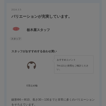
姉妹品のE形止め輪（TH-121Eシリーズ、別売）を併用いただけ
ますと細い側にも鍔ができ、
2024.3.5
両端ともに抜け止め効果が得られます。
蝶番やカラー（筒状の部品）のシャフトとして多く使用されてい
バリエーションが充実しています。
ます。
栃木屋スタッフ
スタッフがおすすめする合わせ買い
おすすめコメント
TH-121と併用をご検討くださ
い。
E形止め輪
線形Φ6～Φ10、長さ30～130までと非常に多くのバリエーション
をそろえています。