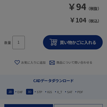
￥
94
（税抜）
￥
104
（税込）
数量
CADデータダウンロード
2D
3D
DXF
STP
IGS
X_T
SAT
PDF