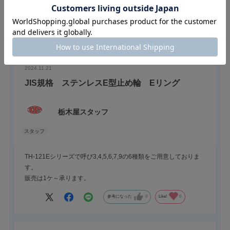
絞り込み
表示：新しい順
2024.11.21
JIS規格 ステンレスE型止め輪 Eリング
栃木屋スタッフ
TH-121Eシリーズで呼び3,4,5,6,7,9の6種類をご用意しておりま
す。
販売は1ケ～承ります。
参考になった
0
Like!
0