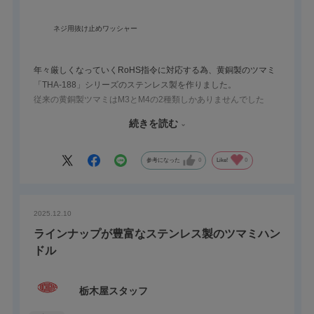
ネジ用抜け止めワッシャー
年々厳しくなっていくRoHS指令に対応する為、黄銅製のツマミ
「THA-188」シリーズのステンレス製を作りました。
従来の黄銅製ツマミはM3とM4の2種類しかありませんでした
が、ステンレス製はM5、M6、M8も追加しました。
続きを読む
プラスやマイナス溝のない、スタイリッシュさも兼ねそろえてお
ります！！
雄ねじ（型番の末尾が『N』）と雌ねじ（型番の末尾が『T』）を
参考になった
0
Like!
0
セットで使用することにより、表裏を同じ見た目にもできます。
2025.12.10
ラインナップが豊富なステンレス製のツマミハン
ドル
栃木屋スタッフ