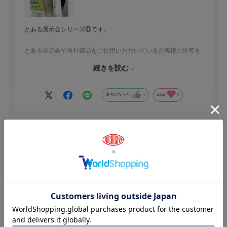
とある展示会シリーズ㉛です。
とある展示会で当社製品をご使用いただいているお客様に許可を
得て、使用例をご紹介致します。
続きを読む
当社製品のご採用理由をインタビューしました。
機能・デザイン・価格面から当社製品を選択いただいたとの事。
参考になった
0
Like!
0
他社に比べ、品質面や供給面の安定性も採用のきめての一つとの
事。
何より価格が他社より安価だったことが１番の採用の決め手との
2026.4.16
事。
選べるラインナップ！外観にピッタリの意匠性！
スタッフお勧めの製品です。
栃木屋スタッフ