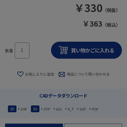
￥
330
（税抜）
￥
363
（税込）
数量
CADデータダウンロード
2D
3D
DXF
STP
IGS
X_T
SAT
PDF