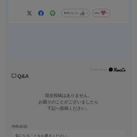
せれた細かい凹凸）加工されているため、指でつまみやすくなっ
ています。取手としてご使用ください。
参考になった
0
Like!
0
Powered by
Q&A
現在投稿はありません。

お困りのことがございましたら

下記へ投稿ください。
内容(必須)