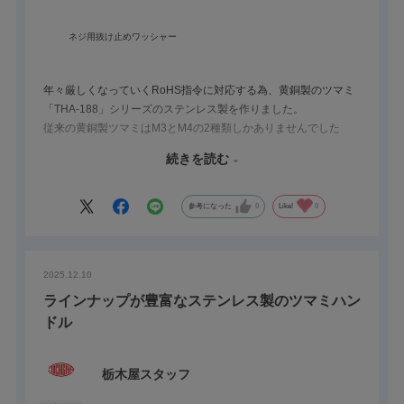
ネジ用抜け止めワッシャー
年々厳しくなっていくRoHS指令に対応する為、黄銅製のツマミ
「THA-188」シリーズのステンレス製を作りました。
従来の黄銅製ツマミはM3とM4の2種類しかありませんでした
が、ステンレス製はM5、M6、M8も追加しました。
続きを読む
プラスやマイナス溝のない、スタイリッシュさも兼ねそろえてお
ります！！
雄ねじ（型番の末尾が『N』）と雌ねじ（型番の末尾が『T』）を
参考になった
0
Like!
0
セットで使用することにより、表裏を同じ見た目にもできます。
2025.12.10
ラインナップが豊富なステンレス製のツマミハン
ドル
栃木屋スタッフ