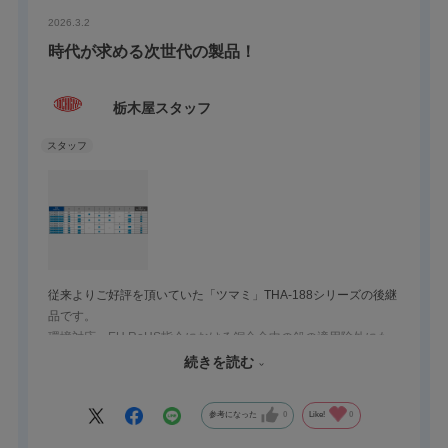
2026.3.2
時代が求める次世代の製品！
栃木屋スタッフ
従来よりご好評を頂いていた「ツマミ」THA-188シリーズの後継
品です。
環境対応・EU RoHS指令における銅合金中の鉛の適用除外にも
対応した製品になります。環境にも優しい製品になっています。
続きを読む
ご要望にお応えしてサイズの大きいタイプも追加致しました。
参考になった
0
Like!
0