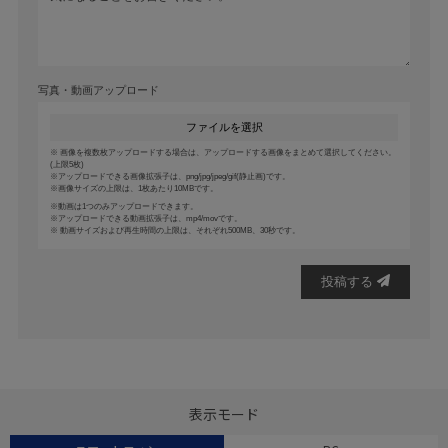
写真・動画アップロード
ファイルを選択
画像を複数枚アップロードする場合は、アップロードする画像をまとめて選択してください。
(上限5枚)
アップロードできる画像拡張子は、png/jpg/jpeg/gif(静止画)です。
画像サイズの上限は、1枚あたり10MBです。
動画は1つのみアップロードできます。
アップロードできる動画拡張子は、mp4/movです。
動画サイズおよび再生時間の上限は、それぞれ500MB、30秒です。
投稿する
表示モード