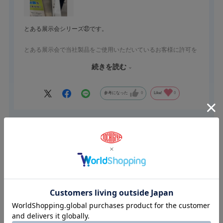
とある展示会シリーズ㉛です。
とある展示会で当社製品をご使用いただいているお客様に許可を
得て、使用例をご紹介致します。
続きを読む
当社製品のご採用理由をインタビューしました。
機能・デザイン・価格面から当社製品を選択いただいたとの事。
参考になった
0
Like!
0
他社に比べ、品質面や供給面の安定性も採用のきめての一つとの
事。
何より価格が他社より安価だったことが１番の採用の決め手との
2026.4.16
事。
選べるラインナップ！外観にピッタリの意匠性！
スタッフお勧めの製品です。
栃木屋スタッフ