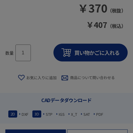
￥
370
（税抜）
￥
407
（税込）
数量
CADデータダウンロード
2D
3D
DXF
STP
IGS
X_T
SAT
PDF