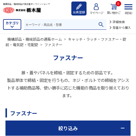
0
機構部品・機械部品の栃木屋オンラインショップ
会員登録
マイページ
買い物かご
MENU
詳細検索
カテゴリ
型番から購入
機構部品・機械部品の通販ホーム
>
キャッチ・ラッチ・ファスナー・錠
前・電気錠・宅配錠
>
ファスナー
ファスナー
扉・蓋やパネルを締結・固定するための部品です。
製品単体で締結・固定を行うもの、ネジ・ボルトでの締結をアシス
トする補助商品等、使い勝手に応じた機能の商品を取り揃えており
ます。
ファスナー
絞り込み