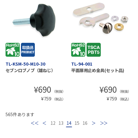
TL-KSM-50-M10-30
TL-94-001
セブンロブノブ（雄ねじ）
平面扉用止め金具(セット品)
¥
690
¥
690
（税抜）
（税抜）
¥
759
¥
759
（税込）
（税込）
565
件あります
最初
前
12
13
14
15
16
次
最後