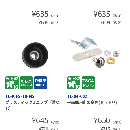
¥
635
¥
635
（税抜）
（税抜）
¥
699
¥
699
（税込）
（税込）
TL-KIFS-19-M5
TL-94-002
プラスティックミニノブ（雌ね
平面扉用止め金具(セット品)
じ）
¥
645
¥
650
（税抜）
（税抜）
¥
710
¥
715
（税込）
（税込）