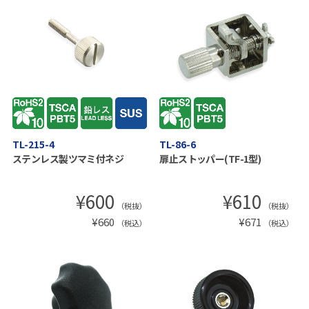
TL-215-4
TL-86-6
ステンレス製ツマミ付ネジ
扉止ストッパー(TF-1型)
¥
600
¥
610
（税抜）
（税抜）
¥
660
¥
671
（税込）
（税込）