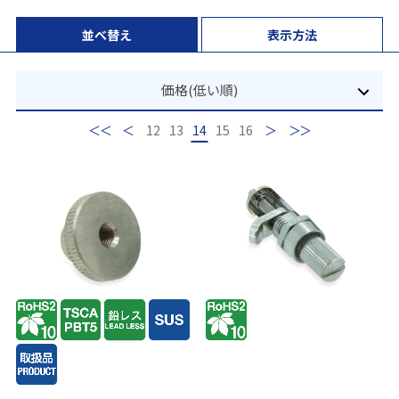
並べ替え
表示方法
価格(低い順)
最初
前
12
13
14
15
16
次
最後