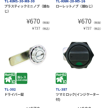
TL-KIMS-30-M8-30
TL-KNM-20-M5-16
プラスティックミニノブ（雄ね
ローレットノブ（雄ねじ）
じ）
¥
670
¥
670
（税抜）
（税抜）
¥
737
¥
737
（税込）
（税込）
TL-302
TL-387
ドライバー錠
ツマミロック(インジケーター
付)