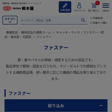
0
機構部品・機械部品の栃木屋オンラインショップ
会員登録
マイページ
買い物かご
MENU
詳細検索
カテゴリ
型番から購入
機構部品・機械部品の通販ホーム
>
キャッチ・ラッチ・ファスナー・錠
前・電気錠・宅配錠
>
ファスナー
ファスナー
扉・蓋やパネルを締結・固定するための部品です。
製品単体で締結・固定を行うもの、ネジ・ボルトでの締結をアシス
トする補助商品等、使い勝手に応じた機能の商品を取り揃えており
ます。
ファスナー
絞り込み