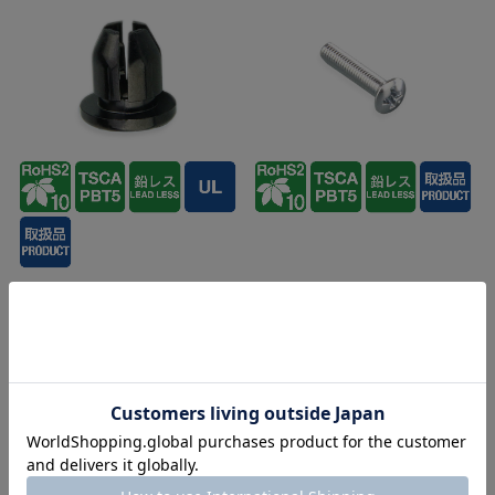
TL-H322-2-1
TL-181-2
ナイラッチ グロメット
化粧ビス
¥
17
¥
16
（税抜）
（税抜）
¥
19
¥
18
（税込）
（税込）