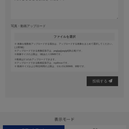
写真・動画アップロード
ファイルを選択
画像を複数枚アップロードする場合は、アップロードする画像をまとめて選択してください。
(上限5枚)
アップロードできる画像拡張子は、png/jpg/jpeg/gif(静止画)です。
画像サイズの上限は、1枚あたり10MBです。
動画は1つのみアップロードできます。
アップロードできる動画拡張子は、mp4/movです。
動画サイズおよび再生時間の上限は、それぞれ500MB、30秒です。
投稿する
表示モード