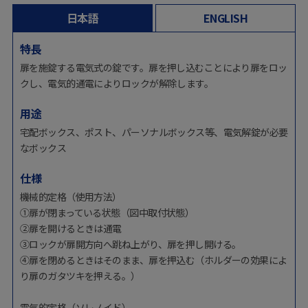
日本語
ENGLISH
特長
扉を施錠する電気式の錠です。扉を押し込むことにより扉をロッ
クし、電気的通電によりロックが解除します。
用途
宅配ボックス、ポスト、パーソナルボックス等、電気解錠が必要
なボックス
仕様
機械的定格（使用方法）
①扉が閉まっている状態（図中取付状態）
②扉を開けるときは通電
③ロックが扉開方向へ跳ね上がり、扉を押し開ける。
④扉を閉めるときはそのまま、扉を押込む（ホルダーの効果によ
り扉のガタツキを押える。）
電気的定格（ソレノイド）