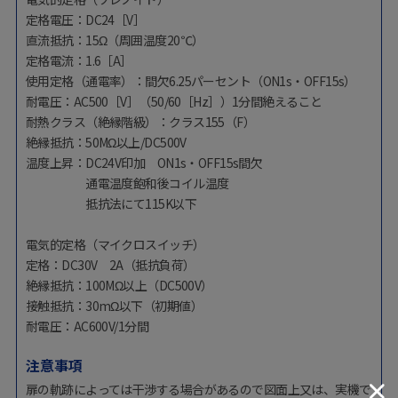
定格電圧：DC24［V］
直流抵抗：15Ω（周囲温度20℃）
定格電流：1.6［A］
使用定格（通電率）：間欠6.25パーセント（ON1s・OFF15s）
耐電圧：AC500［V］（50/60［Hz］）1分間絶えること
耐熱クラス（絶縁階級）：クラス155（F）
絶縁抵抗：50MΩ以上/DC500V
温度上昇：DC24V印加 ON1s・OFF15s間欠
通電温度飽和後コイル温度
抵抗法にて115K以下
電気的定格（マイクロスイッチ）
定格：DC30V 2A（抵抗負荷）
絶縁抵抗：100MΩ以上（DC500V）
接触抵抗：30mΩ以下（初期値）
耐電圧：AC600V/1分間
注意事項
扉の軌跡によっては干渉する場合があるので図面上又は、実機で