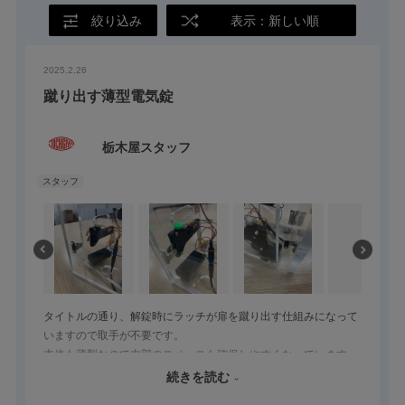
絞り込み
表示：新しい順
2025.2.26
蹴り出す薄型電気錠
栃木屋スタッフ
タイトルの通り、解錠時にラッチが扉を蹴り出す仕組みになって
いますので取手が不要です。
本体も薄型なので内部のスペースも確保しやすくなっています。
また、内蔵されているマイクロスイッチを活用することで、添付
続きを読む
写真のように施錠状態を目視で確認することが可能です。