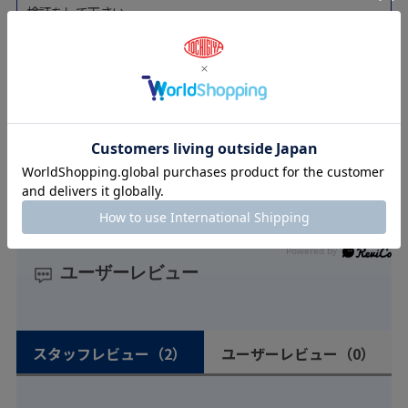
検証をして下さい。
ロックへの横方向からの負荷は掛けないで下さい。
リード線を無理に引張らないで下さい。
緩み止めを使用する際はシアノアクリレート系の樹脂用接着剤を
ご使用して下さい（ロックタイト425等）。
サラねじで取付ける場合は、取付側に面取り加工を行って下さ
い。
ユーザーレビュー
スタッフレビュー
（2）
ユーザーレビュー
（0）