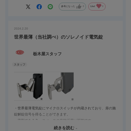
参考になった
0
Like!
0
2024.2.20
世界最薄（当社調べ）のソレノイド電気錠
栃木屋スタッフ
・世界最薄電気錠にマイクロスイッチが内蔵されており、扉の施
錠解錠信号を得ることができます。
・薄型である為、スペースの有効活用が可能です。
・キーパーの勘合部には特別なホルダー金具を備えており、収容
続きを読む