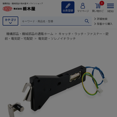
0
機構部品・機械部品の栃木屋オンラインショップ
会員登録
マイページ
買い物かご
MENU
詳細検索
カテゴリ
型番から購入
機構部品・機械部品の通販ホーム
>
キャッチ・ラッチ・ファスナー・錠
前・電気錠・宅配錠
>
電気錠・ソレノイドラッチ