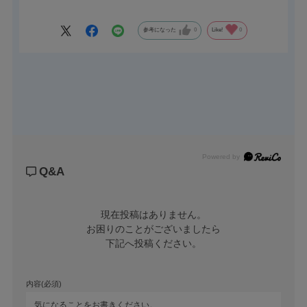
性能となっております。
参考になった
0
Like!
0
工場内で使用する台車や装置の足回りにオススメです。
Φ50、Φ65、Φ75の３サイズに各６色と豊富なバリエーション。
Powered by
Q&A
現在投稿はありません。

お困りのことがございましたら

下記へ投稿ください。
内容(必須)