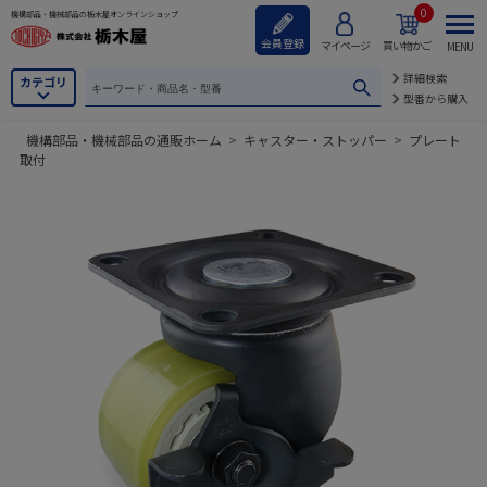
0
機構部品・機械部品の栃木屋オンラインショップ
会員登録
マイページ
買い物かご
MENU
詳細検索
カテゴリ
型番から購入
機構部品・機械部品の通販ホーム
>
キャスター・ストッパー
>
プレート
取付