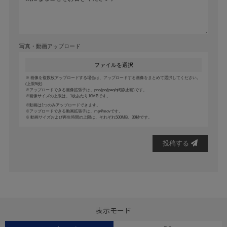
写真・動画アップロード
ファイルを選択
画像を複数枚アップロードする場合は、アップロードする画像をまとめて選択してください。
(上限5枚)
アップロードできる画像拡張子は、png/jpg/jpeg/gif(静止画)です。
画像サイズの上限は、1枚あたり10MBです。
動画は1つのみアップロードできます。
アップロードできる動画拡張子は、mp4/movです。
動画サイズおよび再生時間の上限は、それぞれ500MB、30秒です。
投稿する
表示モード