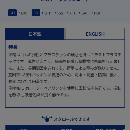
2D
3D
DXF
STP
IGS
X_T
SAT
PDF
日本語
ENGLISH
特長
車輪はゴムの弾性とプラスチックの硬さを持つエラストプラスチ
ックです。弾性が大きく、床面を保護し積載物に衝撃を与えませ
ん。また、長期間固定されても、荷重による歪みが残りません。
旋回部は特殊パッキング構造のため、防水・防塵・防錆に優れ、
長期にわたり円滑です。
車輪軸にはローラーベアリングを使用し回転性能抜群です。振動
を吸収 し吸音効果が良く静かです。
スクロールできます