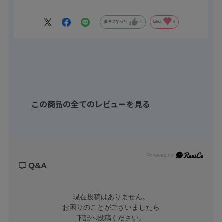
性能となっております。
参考になった
0
Like!
0
工場内で使用する台車や装置の足回りにオススメです。
Φ50、Φ65、Φ75の３サイズに各６色と豊富なバリエーション。
この商品の全てのレビューを見る
Powered by
Q&A
現在投稿はありません。

お困りのことがございましたら

下記へ投稿ください。