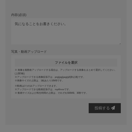
内容(必須)
写真・動画アップロード
ファイルを選択
画像を複数枚アップロードする場合は、アップロードする画像をまとめて選択してください。
(上限5枚)
アップロードできる画像拡張子は、png/jpg/jpeg/gif(静止画)です。
画像サイズの上限は、1枚あたり10MBです。
動画は1つのみアップロードできます。
アップロードできる動画拡張子は、mp4/movです。
動画サイズおよび再生時間の上限は、それぞれ500MB、30秒です。
投稿する