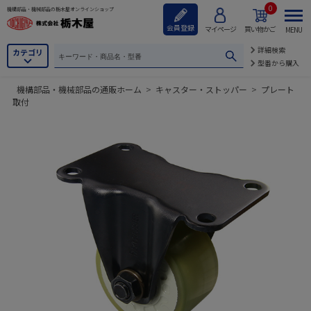
0
機構部品・機械部品の栃木屋オンラインショップ
会員登録
マイページ
買い物かご
MENU
詳細検索
カテゴリ
型番から購入
機構部品・機械部品の通販ホーム
>
キャスター・ストッパー
>
プレート
取付