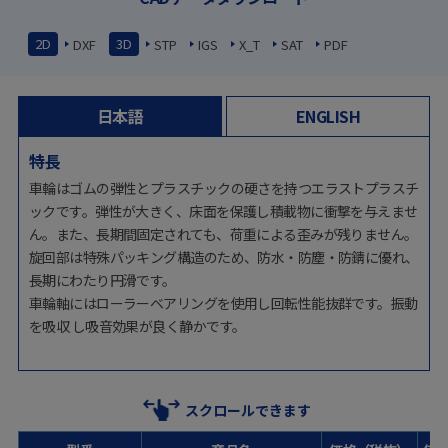
2D
3D
DXF
STP
IGS
X_T
SAT
PDF
日本語
ENGLISH
特長
車輪はゴムの弾性とプラスチックの硬さを持つエラストプラスチ
ックです。弾性が大きく、床面を保護し積載物に衝撃を与えませ
ん。また、長期間固定されても、荷重による歪みが残りません。
旋回部は特殊パッキング構造のため、防水・防塵・防錆に優れ、
長期にわたり円滑です。
車輪軸にはローラーベアリングを使用し回転性能抜群です。振動
を吸収 し吸音効果が良く静かです。
スクロールできます