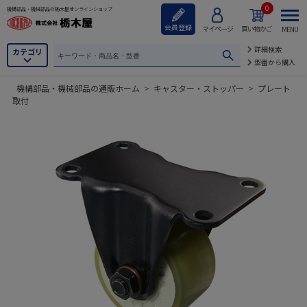
0
機構部品・機械部品の栃木屋オンラインショップ
会員登録
マイページ
買い物かご
MENU
詳細検索
カテゴリ
型番から購入
機構部品・機械部品の通販ホーム
>
キャスター・ストッパー
>
プレート
取付