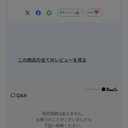
性能となっております。
参考になった
0
Like!
0
工場内で使用する台車や装置の足回りにオススメです。
Φ50、Φ65、Φ75の３サイズに各６色と豊富なバリエーション。
この商品の全てのレビューを見る
Powered by
Q&A
現在投稿はありません。

お困りのことがございましたら

下記へ投稿ください。