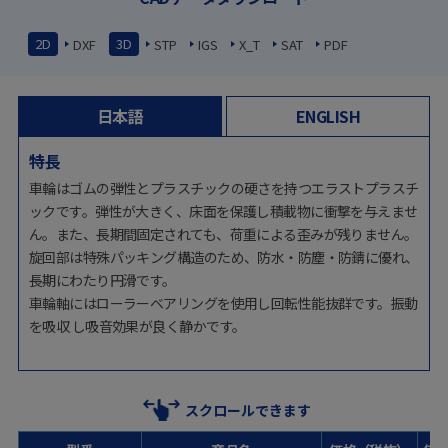
2D
3D
DXF
STP
IGS
X_T
SAT
PDF
日本語
ENGLISH
特長
車輪はゴムの弾性とプラスチックの硬さを持つエラストプラスチ
ックです。弾性が大きく、床面を保護し積載物に衝撃を与えませ
ん。また、長期間固定されても、荷重による歪みが残りません。
旋回部は特殊パッキング構造のため、防水・防塵・防錆に優れ、
長期にわたり円滑です。
車輪軸にはローラーベアリングを使用し回転性能抜群です。振動
を吸収 し吸音効果が良く静かです。
スクロールできます