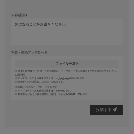
内容(必須)
写真・動画アップロード
ファイルを選択
画像を複数枚アップロードする場合は、アップロードする画像をまとめて選択してください。
(上限5枚)
アップロードできる画像拡張子は、png/jpg/jpeg/gif(静止画)です。
画像サイズの上限は、1枚あたり10MBです。
動画は1つのみアップロードできます。
アップロードできる動画拡張子は、mp4/movです。
動画サイズおよび再生時間の上限は、それぞれ500MB、30秒です。
投稿する