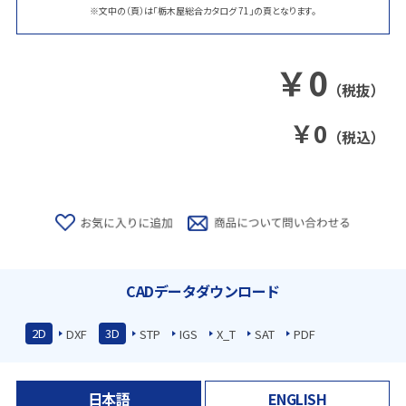
※文中の（頁）は「栃木屋総合カタログ 71」の頁となります。
￥
0
（税抜）
￥
0
（税込）
CADデータダウンロード
2D
3D
DXF
STP
IGS
X_T
SAT
PDF
日本語
ENGLISH