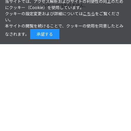
当サイトでは、アクセス解析およびサイトの利便性の向上のため
レビューはありません。
にクッキー（Cookie）を使用しています。
クッキーの設定変更および詳細については
こちら
をご覧くださ
い。
本サイトの閲覧を続けることで、クッキーの使用を同意したとみ
なされます。
承諾する
Powered by
Q&A
現在投稿はありません。

お困りのことがございましたら

下記へ投稿ください。
内容(必須)