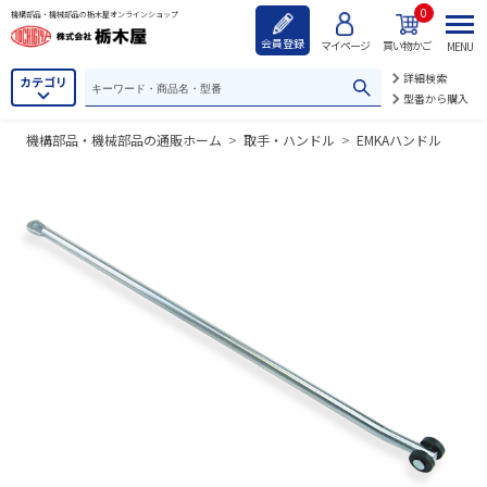
0
機構部品・機械部品の栃木屋オンラインショップ
会員登録
マイページ
買い物かご
MENU
詳細検索
カテゴリ
型番から購入
機構部品・機械部品の通販ホーム
>
取手・ハンドル
>
EMKAハンドル