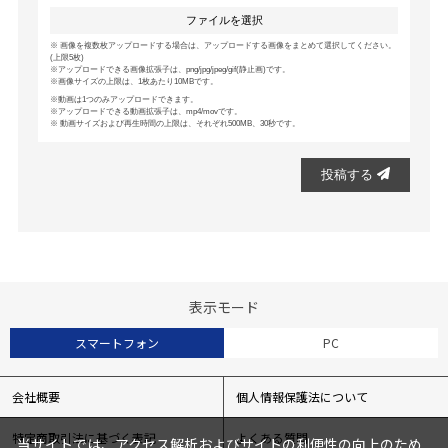
ファイルを選択
画像を複数枚アップロードする場合は、アップロードする画像をまとめて選択してください。
(上限5枚)
アップロードできる画像拡張子は、png/jpg/jpeg/gif(静止画)です。
画像サイズの上限は、1枚あたり10MBです。
動画は1つのみアップロードできます。
アップロードできる動画拡張子は、mp4/movです。
動画サイズおよび再生時間の上限は、それぞれ500MB、30秒です。
投稿する
表示モード
スマートフォン
PC
会社概要
個人情報保護法について
特定商取引法に基づく表記
よくある質問
当サイトでは、アクセス解析およびサイトの利便性の向上のため