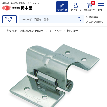
0
機構部品・機械部品の栃木屋オンラインショップ
会員登録
マイページ
買い物かご
MENU
詳細検索
カテゴリ
型番から購入
機構部品・機械部品の通販ホーム
>
ヒンジ
>
機能蝶番