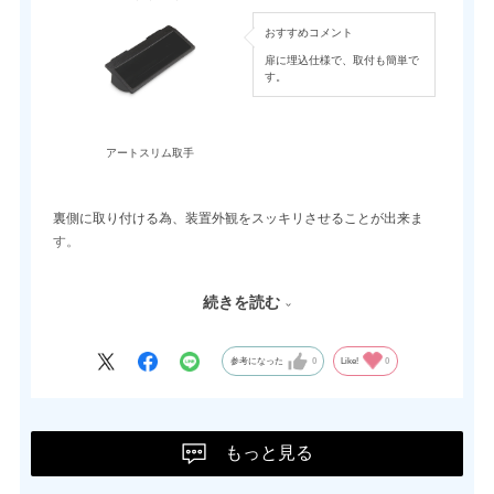
おすすめコメント
扉に埋込仕様で、取付も簡単で
す。
アートスリム取手
裏側に取り付ける為、装置外観をスッキリさせることが出来ま
す。
摺動部にブッシュが入っていることにより、金属粉の発生を抑え
続きを読む
られます。
クリーンルームで開閉する装置にもご使用頂けます。
参考になった
0
Like!
0
もっと見る