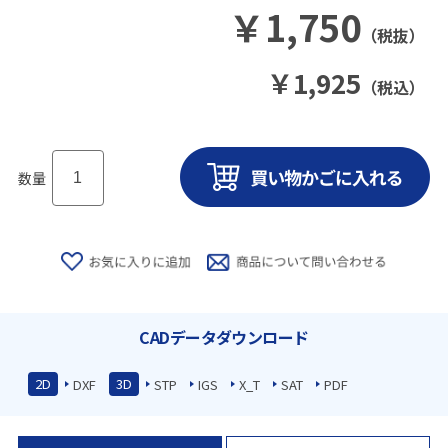
￥
1,750
（税抜）
￥
1,925
（税込）
数量
CADデータダウンロード
2D
3D
DXF
STP
IGS
X_T
SAT
PDF