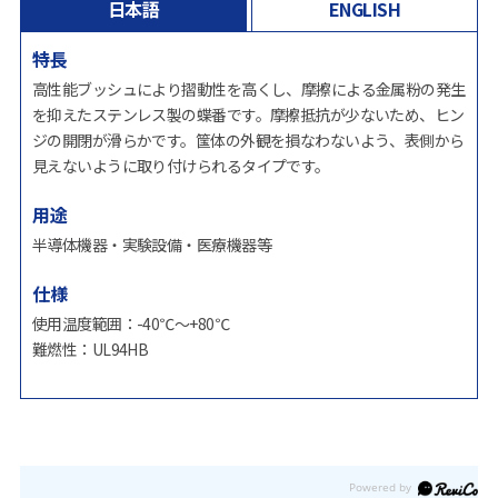
日本語
ENGLISH
特長
高性能ブッシュにより摺動性を高くし、摩擦による金属粉の発生
を抑えたステンレス製の蝶番です。摩擦抵抗が少ないため、ヒン
ジの開閉が滑らかです。筺体の外観を損なわないよう、表側から
見えないように取り付けられるタイプです。
用途
半導体機器・実験設備・医療機器等
仕様
使用温度範囲：-40℃～+80℃
難燃性：UL94HB