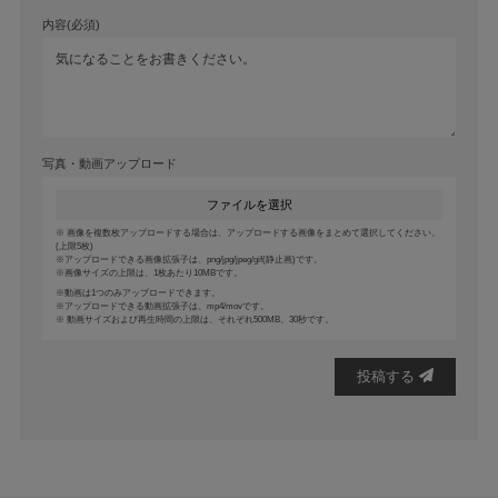
内容(必須)
写真・動画アップロード
ファイルを選択
画像を複数枚アップロードする場合は、アップロードする画像をまとめて選択してください。
(上限5枚)
アップロードできる画像拡張子は、png/jpg/jpeg/gif(静止画)です。
画像サイズの上限は、1枚あたり10MBです。
動画は1つのみアップロードできます。
アップロードできる動画拡張子は、mp4/movです。
動画サイズおよび再生時間の上限は、それぞれ500MB、30秒です。
投稿する