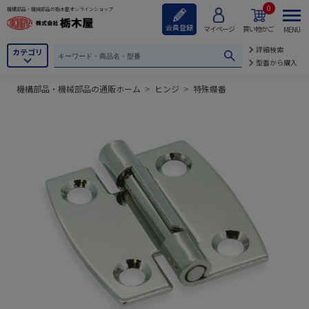
0
機構部品・機械部品の栃木屋オンラインショップ
会員登録
マイページ
買い物かご
MENU
詳細検索
カテゴリ
型番から購入
機構部品・機械部品の通販ホーム
>
ヒンジ
>
特殊蝶番