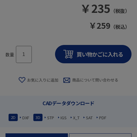
￥
235
（税抜）
￥
259
（税込）
数量
CADデータダウンロード
2D
3D
DXF
STP
IGS
X_T
SAT
PDF