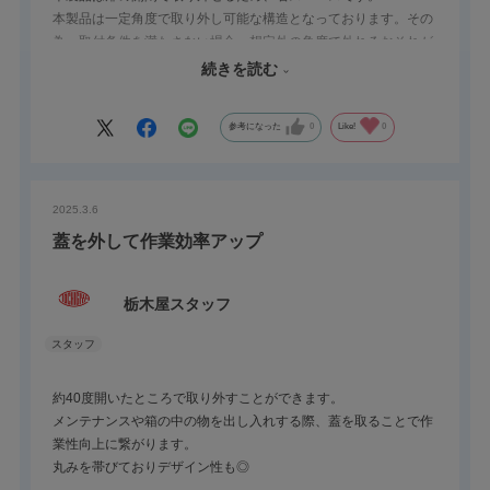
本製品は⼀定角度で取り外し可能な構造となっております。その
為、取付条件を満たさない場合、想定外の角度で外れるおそれが
ありますのでご注意ください。正しい取付方法、誤った取付方法
続きを読む
については、下記画像をご確認ください。
参考になった
0
Like!
0
2025.3.6
蓋を外して作業効率アップ
栃木屋スタッフ
約40度開いたところで取り外すことができます。
メンテナンスや箱の中の物を出し入れする際、蓋を取ることで作
業性向上に繋がります。
丸みを帯びておりデザイン性も◎