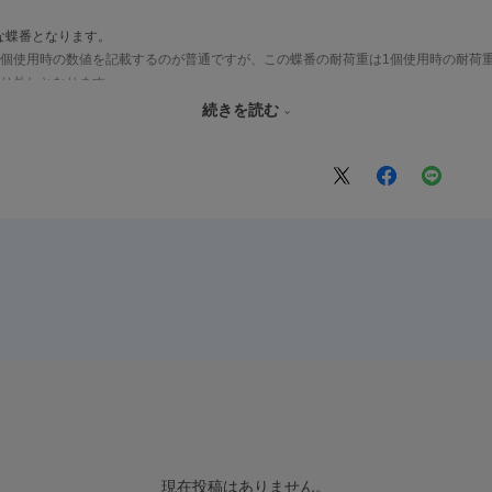
な蝶番となります。
2個使用時の数値を記載するのが普通ですが、この蝶番の耐荷重は1個使用時の耐荷
取り外しとなります。
き差し蝶番の取り付け時にピンを穴に通す動作に比べ、引っかけるだけなので、取
続きを読む
現在投稿はありません。
