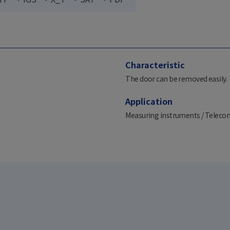
Characteristic
The door can be removed easily.
Application
Measuring instruments / Telecom