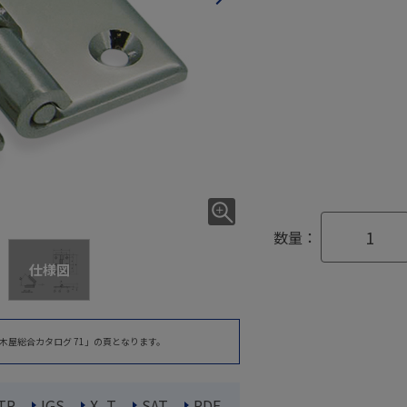
数量：
仕様図
木屋総合カタログ 71」の頁となります。
TP
IGS
X_T
SAT
PDF