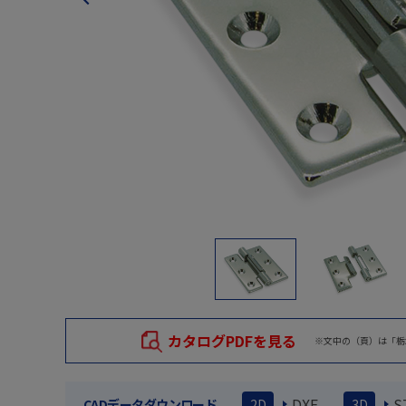
カタログPDFを見る
※文中の（頁）は「栃
DXF
S
CADデータダウンロード
2D
3D