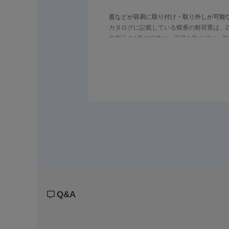
蓋などが容易に取り付け・取り外しが可能
カタログに記載している蝶番の耐荷重は、
本製品の1番の特徴は、容易な取り付け・
同じように取り付け・取り外しが可能な抜
抜き差し蝶番と合わせてご検討ください。
Q&A