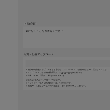
内容(必須)
写真・動画アップロード
画像を複数枚アップロードする場合は、アップロードする画像をまとめて選択してください。(
アップロードできる画像拡張子は、png/jpg/jpeg/gif(静止画)です。
画像サイズの上限は、1枚あたり10MBです。
動画は1つのみアップロードできます。
アップロードできる動画拡張子は、mp4/movです。
動画サイズおよび再生時間の上限は、それぞれ500MB、30秒です。