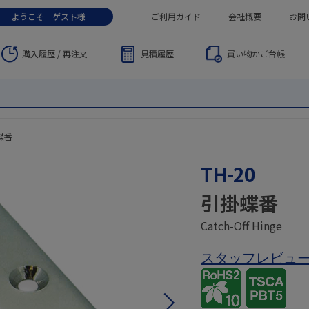
ようこそ
ゲスト
様
ご利用ガイド
会社概要
お問
購入履歴 / 再注文
見積履歴
買い物かご
台帳
蝶番
TH-20
引掛蝶番
Catch-Off Hinge
スタッフレビュ