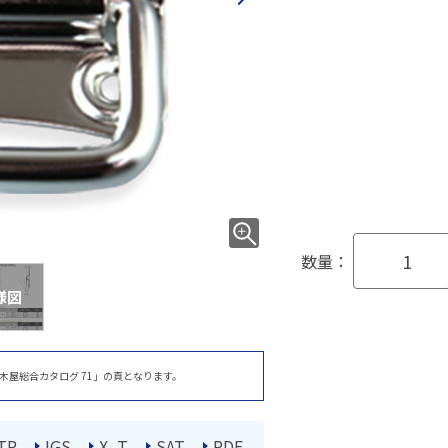
数量：
様図
木屋総合カタログ 71」の頁となります。
TP
IGS
X_T
SAT
PDF