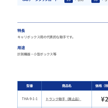
特長
キャリボックス用の代表的な取手です。
用途
計測機器・小型ボックス等
型番
商品名
価格（
¥
THA-9-1-1
トランク取手（廃止品）