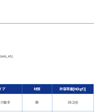
xes, etc.
イプ
材質
許容荷重[N(kgf)]
ク取手
鉄
39.2(4)