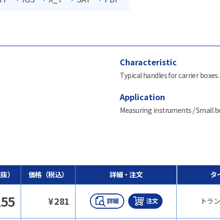
Characteristic
Typical handles for carrier boxes.
Application
Measuring instruments / Small bo
税抜）
価格（税込）
詳細・注文
タ
255
¥
281
トラン