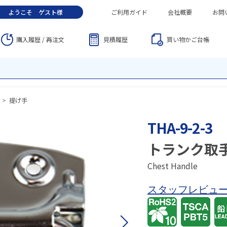
ようこそ
ゲスト
様
ご利用ガイド
会社概要
お問
購入履歴 / 再注文
見積履歴
買い物かご
台帳
>
提げ手
THA-9-2-3
トランク取
Chest Handle
スタッフレビュ