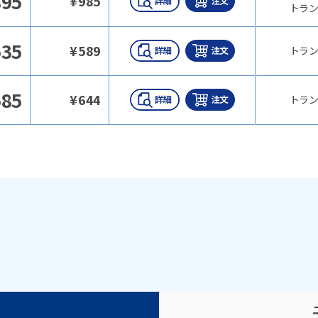
895
¥
985
トラン
535
¥
589
トラン
585
¥
644
トラン
）