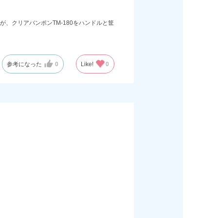
、クリアバンポンTM-180をハンドルと筐
参考になった
0
Like!
0