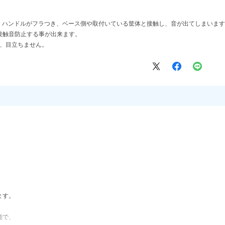
為、ハンドルがフラつき、ベース側や取付いている筐体と接触し、音が出てしまいますが
接触音防止する事が出来ます。
為、目立ちません。
ます。
。
能で、