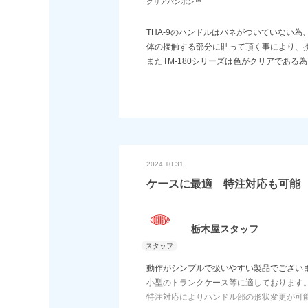
クリアバンポン™
THA-9のハンドルはバネがついていない
体の接触する部分に貼って頂く事により、
またTM-180シリーズは色がクリアである
2024.10.31
ケースに最適 特注対応も可能
栃木屋スタッフ
動作がシンプルで扱いやすい製品でござい
小型のトランクケース等に適しております
特注対応によりハンドル部の形状変更が可