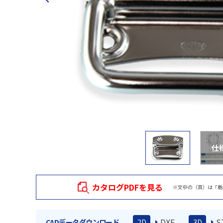
仕
カタログPDFを見る
※文中の（頁）は「栃
DXF
S
CADデータダウンロード
2D
3D