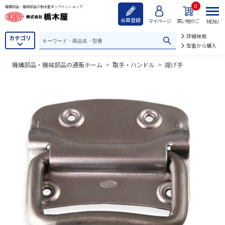
0
機構部品・機械部品の栃木屋オンラインショップ
会員登録
マイページ
買い物かご
MENU
詳細検索
カテゴリ
型番から購入
機構部品・機械部品の通販ホーム
>
取手・ハンドル
>
提げ手