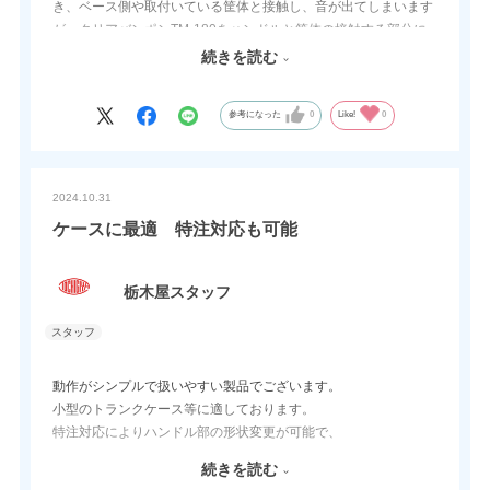
き、ベース側や取付いている筐体と接触し、音が出てしまいます
が、クリアバンポンTM-180をハンドルと筐体の接触する部分に
貼って頂く事により、接触音防止する事が出来ます。
続きを読む
またTM-180シリーズは色がクリアである為、目立ちません。
参考になった
0
Like!
0
2024.10.31
ケースに最適 特注対応も可能
栃木屋スタッフ
動作がシンプルで扱いやすい製品でございます。
小型のトランクケース等に適しております。
特注対応によりハンドル部の形状変更が可能で、
お客様だけの特別な製品の製作が可能でございます。
続きを読む