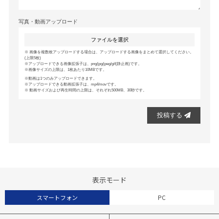
写真・動画アップロード
ファイルを選択
画像を複数枚アップロードする場合は、アップロードする画像をまとめて選択してください。
(上限5枚)
アップロードできる画像拡張子は、png/jpg/jpeg/gif(静止画)です。
画像サイズの上限は、1枚あたり10MBです。
動画は1つのみアップロードできます。
アップロードできる動画拡張子は、mp4/movです。
動画サイズおよび再生時間の上限は、それぞれ500MB、30秒です。
投稿する
表示モード
スマートフォン
PC