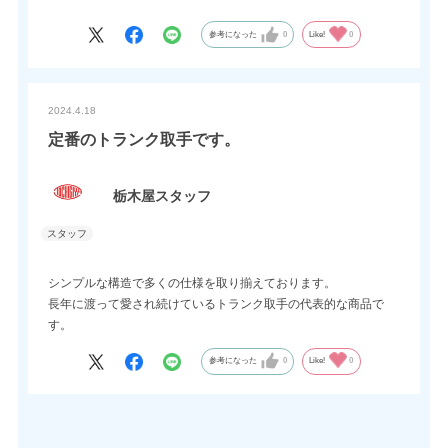
金型起工が必要になりますので、別途お打合せのうえご検討をお
願いいたします。
参考になった
0
Like!
0
2024.4.18
定番のトランク取手です。
栃木屋スタッフ
シンプルな構造で多くの仕様を取り揃えております。
長年に渡って愛され続けているトランク取手の代表的な商品で
す。
参考になった
0
Like!
0