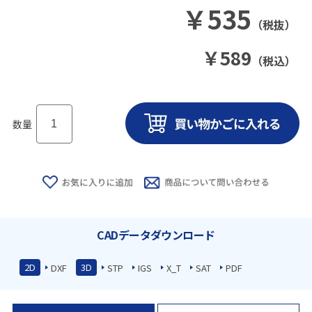
￥
535
（税抜）
￥
589
（税込）
数量
CADデータダウンロード
2D
3D
DXF
STP
IGS
X_T
SAT
PDF