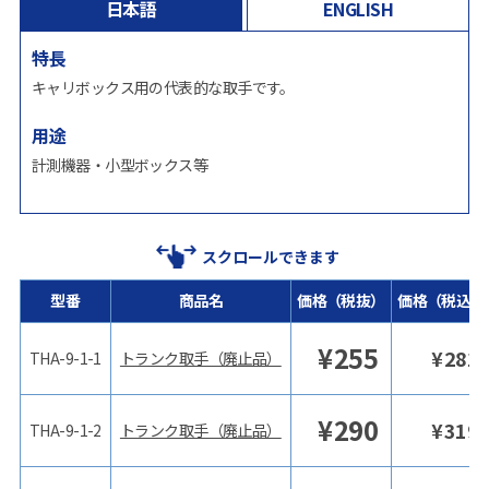
日本語
ENGLISH
特長
キャリボックス用の代表的な取手です。
用途
計測機器・小型ボックス等
スクロールできます
型番
商品名
価格（税抜）
価格（税込）
¥
255
¥
281
THA-9-1-1
トランク取手（廃止品）
¥
290
¥
319
THA-9-1-2
トランク取手（廃止品）