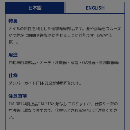
日本語
ENGLISH
特長
オイルの粘性を利用した衝撃緩衝部品です。蓋や扉等をスムーズ
かつ静かに開閉や往復運動させることが可能です（2WAY仕
様）。
用途
自動車内装部品・オーディオ機器・家電・OA機器・事務機器等
仕様
ダンパーガイド(TM-216)が使用可能です。
注意事項
TM-381は廃止品TM-316と類似しておりますが、仕様や一部の
寸法等は異なりますので、代替品とされる場合はご注意くださ
い。