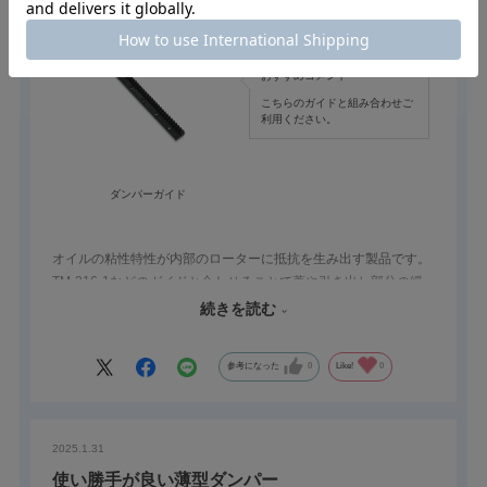
スタッフがおすすめする合わせ買い
おすすめコメント
こちらのガイドと組み合わせご
利用ください。
ダンパーガイド
オイルの粘性特性が内部のローターに抵抗を生み出す製品です。
TM-216-1などのガイドと合わせることで蓋や引き出し部分の緩
衝材として利用でき、ケガなどの防止につながります。
続きを読む
小型で軽量かつ1個から購入できるのが本製品の魅力です。
参考になった
0
Like!
0
2025.1.31
使い勝手が良い薄型ダンパー