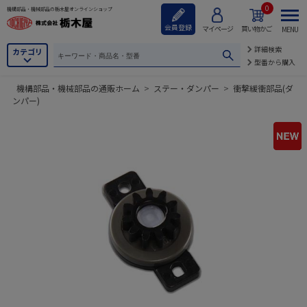
0
機構部品・機械部品の栃木屋オンラインショップ
会員登録
マイページ
買い物かご
MENU
詳細検索
カテゴリ
型番から購入
機構部品・機械部品の通販ホーム
>
ステー・ダンパー
>
衝撃緩衝部品(ダ
ンパー)