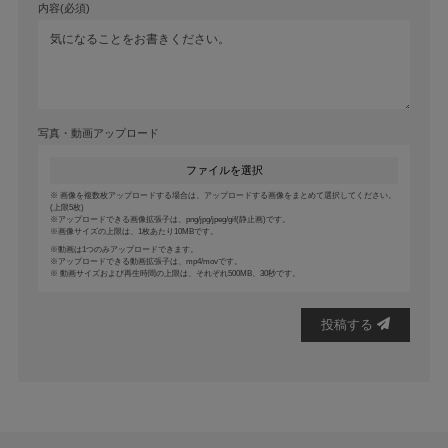
内容(必須)
写真・動画アップロード
ファイルを選択
画像を複数枚アップロードする場合は、アップロードする画像をまとめて選択してください。
(上限5枚)
アップロードできる画像拡張子は、png/jpg/jpeg/gif(静止画)です。
画像サイズの上限は、1枚あたり10MBです。
動画は1つのみアップロードできます。
アップロードできる動画拡張子は、mp4/movです。
動画サイズおよび再生時間の上限は、それぞれ500MB、30秒です。
投稿する