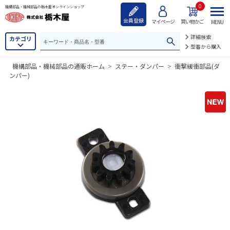
0
機構部品・機械部品の栃木屋オンラインショップ
会員登録
マイページ
買い物かご
MENU
詳細検索
カテゴリ
型番から購入
機構部品・機械部品の通販ホーム
>
ステー・ダンパー
>
衝撃緩衝部品(ダ
ンパー)