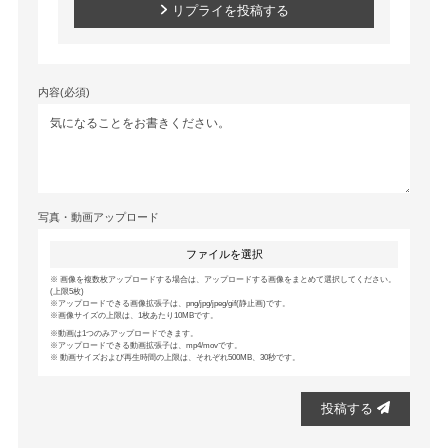
リプライを投稿する
内容(必須)
写真・動画アップロード
ファイルを選択
画像を複数枚アップロードする場合は、アップロードする画像をまとめて選択してください。
(上限5枚)
アップロードできる画像拡張子は、png/jpg/jpeg/gif(静止画)です。
画像サイズの上限は、1枚あたり10MBです。
動画は1つのみアップロードできます。
アップロードできる動画拡張子は、mp4/movです。
動画サイズおよび再生時間の上限は、それぞれ500MB、30秒です。
投稿する