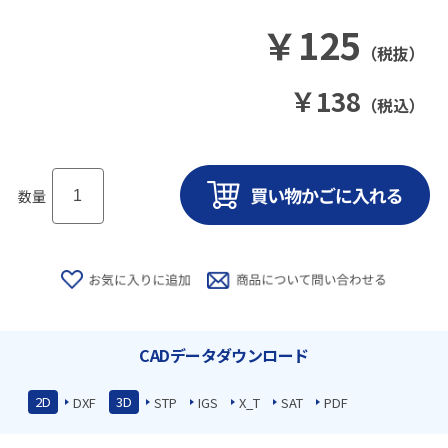
￥
125
（税抜）
￥
138
（税込）
数量
CADデータダウンロード
2D
3D
DXF
STP
IGS
X_T
SAT
PDF