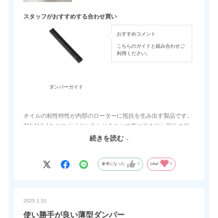
スタッフがおすすめする合わせ買い
おすすめコメント
こちらのガイドと組み合わせご
利用ください。
ダンパーガイド
オイルの粘性特性が内部のローターに抵抗を生み出す製品です。
TM-216-1などのガイドと合わせることで蓋や引き出し部分の緩
衝材として利用でき、ケガなどの防止につながります。
続きを読む
小型で軽量かつ1個から購入できるのが本製品の魅力です。
参考になった
0
Like!
0
2025.1.31
使い勝手が良い薄型ダンパー