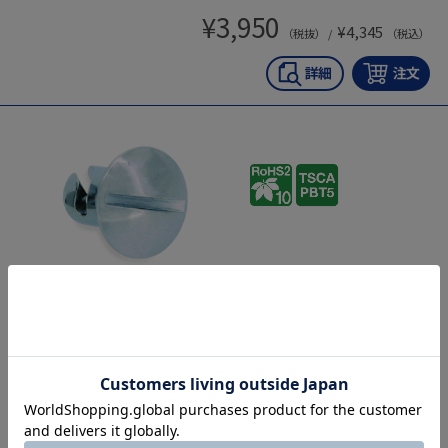
¥
3,950
¥
4,345
（税抜） /
（税込）
TL-T10-182
T型サインファスナー(ヘッド)
¥
440
¥
484
（税抜） /
（税込）