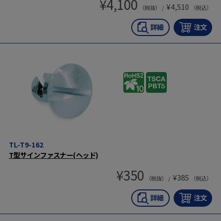
¥
4,100
¥
4,510
（税抜） /
（税込）
TL-T9-162
T型サインファスナー(ヘッド)
¥
350
¥
385
（税抜） /
（税込）