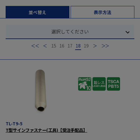
並べ替え
表示方法
選択してください
最初
前
15
16
17
18
19
次
最後
TL-T9-5
T型サインファスナー(工具)【受注手配品】