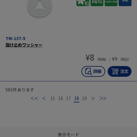
TM-137-5
抜け止めワッシャー
¥
8
¥
9
（税抜） /
（税込）
565
件あります
最初
前
15
16
17
18
19
次
最後
表示モード