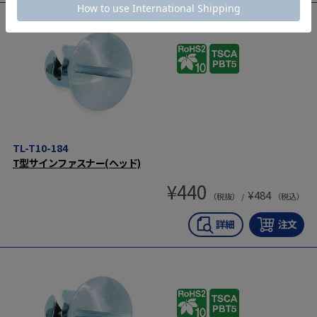
TL-T10-184
T型サインファスナー(ヘッド)
¥
440
¥
484
（税抜） /
（税込）