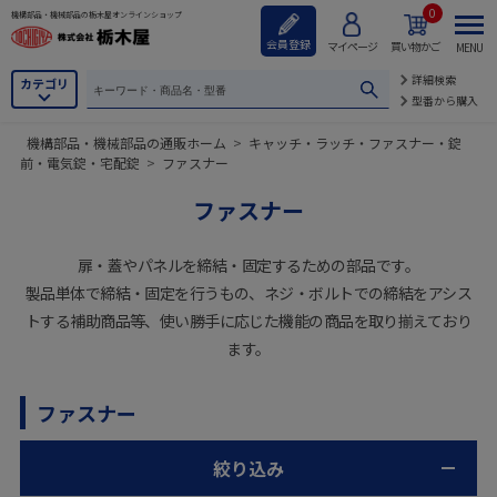
0
機構部品・機械部品の栃木屋オンラインショップ
会員登録
マイページ
買い物かご
MENU
詳細検索
カテゴリ
型番から購入
機構部品・機械部品の通販ホーム
>
キャッチ・ラッチ・ファスナー・錠
前・電気錠・宅配錠
>
ファスナー
ファスナー
扉・蓋やパネルを締結・固定するための部品です。
製品単体で締結・固定を行うもの、ネジ・ボルトでの締結をアシス
トする補助商品等、使い勝手に応じた機能の商品を取り揃えており
ます。
ファスナー
絞り込み