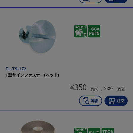
TL-T9-172
T型サインファスナー(ヘッド)
¥
350
¥
385
（税抜） /
（税込）